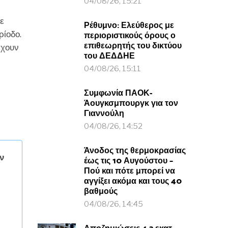
04/08/26, 15:21
με
Ρέθυμνο: Ελεύθερος με
ρίοδο.
περιοριστικούς όρους ο
επιθεωρητής του δικτύου
έχουν
του ΔΕΔΔΗΕ
04/08/26, 15:11
Συμφωνία ΠΑΟΚ-
Άουγκσμπουργκ για τον
Γιαννούλη
04/08/26, 14:52
Άνοδος της θερμοκρασίας
ν
έως τις 10 Αυγούστου –
Πού και πότε μπορεί να
αγγίξει ακόμα και τους 40
βαθμούς
04/08/26, 14:45