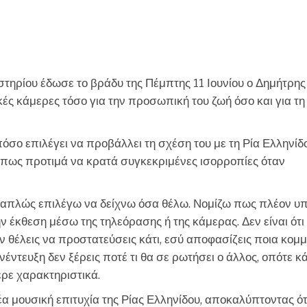
CHEF
τηρίου έδωσε το βράδυ της Πέμπτης 11 Ιουνίου ο Δημήτρης
κές κάμερες τόσο για την προσωπική του ζωή όσο και για τη
σο επιλέγει να προβάλλει τη σχέση του με τη Ρία Ελληνίδ
ς πως προτιμά να κρατά συγκεκριμένες ισορροπίες όταν
 απλώς επιλέγω να δείχνω όσα θέλω. Νομίζω πως πλέον υ
 έκθεση μέσω της τηλεόρασης ή της κάμερας. Δεν είναι ότι
 θέλεις να προστατεύσεις κάτι, εσύ αποφασίζεις ποια κομμ
υνέντευξη δεν ξέρεις ποτέ τι θα σε ρωτήσει ο άλλος, οπότε κ
ερε χαρακτηριστικά.
α μουσική επιτυχία της Ρίας Ελληνίδου, αποκαλύπτοντας ότ