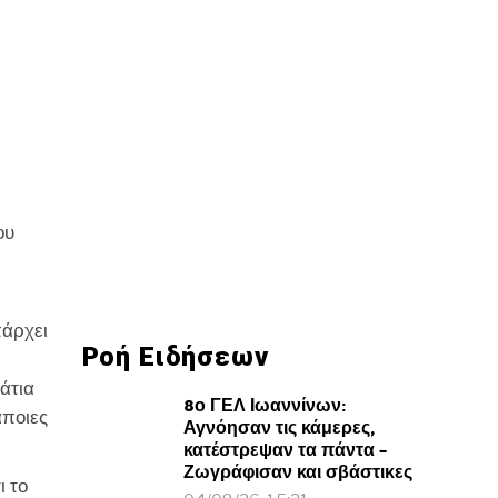
ου
πάρχει
Ροή Ειδήσεων
άτια
8ο ΓΕΛ Ιωαννίνων:
άποιες
Αγνόησαν τις κάμερες,
κατέστρεψαν τα πάντα –
Ζωγράφισαν και σβάστικες
ι το