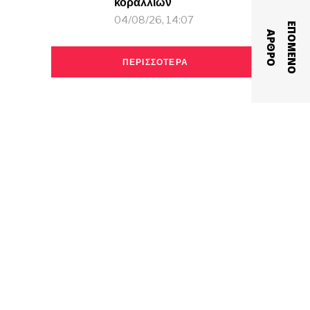
κοραλλιών
04/08/26, 14:07
Ε
Π
Ο
Μ
Ε
Ν
Ο
Ρ
Θ
Ρ
Α
Ο
ΠΕΡΙΣΣΟΤΕΡΑ