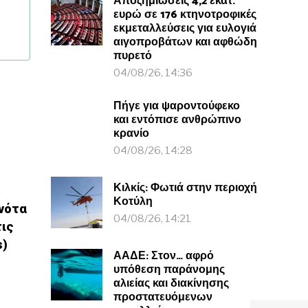
Αποζημιώσεις 4,2 εκατ.
ευρώ σε 176 κτηνοτροφικές
εκμεταλλεύσεις για ευλογιά
αιγοπροβάτων και αφθώδη
πυρετό
04/08/26, 14:36
Πήγε για ψαροντούφεκο
και εντόπισε ανθρώπινο
κρανίο
04/08/26, 14:28
Κιλκίς: Φωτιά στην περιοχή
Κοτύλη
νότα
04/08/26, 14:21
τις
s)
ΑΑΔΕ: Στον… αφρό
υπόθεση παράνομης
αλιείας και διακίνησης
προστατευόμενων