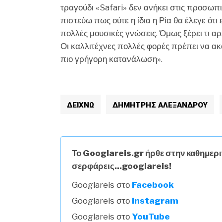
τραγούδι «Safari» δεν ανήκει στις προσωπικέ
πιστεύω πως ούτε η ίδια η Ρία θα έλεγε ότι
πολλές μουσικές γνώσεις. Όμως ξέρει τι αρέσ
Οι καλλιτέχνες πολλές φορές πρέπει να ακ
πιο γρήγορη κατανάλωση».
ΔΕΙΧΝΩ
ΔΗΜΉΤΡΗΣ ΑΛΕΞΆΝΔΡΟΥ
Το Googlareis.gr ήρθε στην καθημερι
σερφάρεις...googlareis!
Googlareis στο
Facebook
Googlareis στο
Instagram
Googlareis στο
YouTube