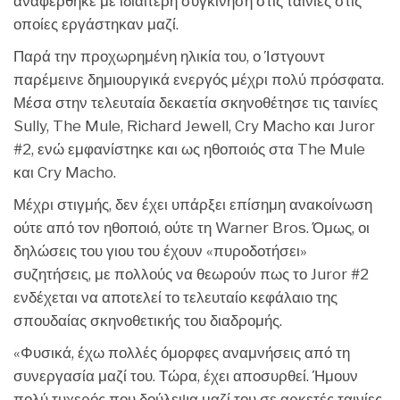
αναφέρθηκε με ιδιαίτερη συγκίνηση στις ταινίες στις
οποίες εργάστηκαν μαζί.
Παρά την προχωρημένη ηλικία του, ο Ίστγουντ
παρέμεινε δημιουργικά ενεργός μέχρι πολύ πρόσφατα.
Μέσα στην τελευταία δεκαετία σκηνοθέτησε τις ταινίες
Sully, The Mule, Richard Jewell, Cry Macho και Juror
#2, ενώ εμφανίστηκε και ως ηθοποιός στα The Mule
και Cry Macho.
Μέχρι στιγμής, δεν έχει υπάρξει επίσημη ανακοίνωση
ούτε από τον ηθοποιό, ούτε τη Warner Bros. Όμως, οι
δηλώσεις του γιου του έχουν «πυροδοτήσει»
συζητήσεις, με πολλούς να θεωρούν πως το Juror #2
ενδέχεται να αποτελεί το τελευταίο κεφάλαιο της
σπουδαίας σκηνοθετικής του διαδρομής.
«Φυσικά, έχω πολλές όμορφες αναμνήσεις από τη
συνεργασία μαζί του. Τώρα, έχει αποσυρθεί. Ήμουν
πολύ τυχερός που δούλεψα μαζί του σε αρκετές ταινίες.