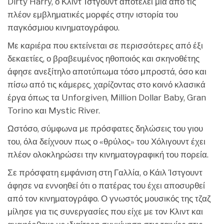
Dirty Harry, ο Κλιντ Ίστγουντ αποτελεί μία από τις
πλέον εμβληματικές μορφές στην ιστορία του
παγκόσμιου κινηματογράφου.
Με καριέρα που εκτείνεται σε περισσότερες από έξι
δεκαετίες, ο βραβευμένος ηθοποιός και σκηνοθέτης
άφησε ανεξίτηλο αποτύπωμα τόσο μπροστά, όσο και
πίσω από τις κάμερες, χαρίζοντας στο κοινό κλασικά
έργα όπως τα Unforgiven, Million Dollar Baby, Gran
Torino και Mystic River.
Ωστόσο, σύμφωνα με πρόσφατες δηλώσεις του γιου
του, όλα δείχνουν πως ο «θρύλος» του Χόλιγουντ έχει
πλέον ολοκληρώσει την κινηματογραφική του πορεία.
Σε πρόσφατη εμφάνιση στη Γαλλία, ο Κάιλ Ίστγουντ
άφησε να εννοηθεί ότι ο πατέρας του έχει αποσυρθεί
από τον κινηματογράφο. Ο γνωστός μουσικός της τζαζ
μίλησε για τις συνεργασίες που είχε με τον Κλιντ και