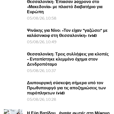
Θεσσαλονίκη: Έπιασαν 20χρονο στο
«Μακεδονία» με πλαστό διαβατήριο για
Ευρώπη
05/08/26, 10:58
Ψινάκης για Νίνο: «Τον είχαν “γαζώσει” με
καλάσνικοφ στη Θεσσαλονίκη» (vid)
05/08/26, 10:49
Θεσσαλονίκη: Τρεις συλλήψεις για κλοπές
– Εντοπίστηκε κλεμμένο όχημα στον
Δενδροπόταμο
05/08/26, 10:37
Διυπουργική σύσκεψη σήμερα υπό τον
Πρωθυπουργό για τις αποζημιώσεις των
πυρόπληκτων (vid)
05/08/26, 10:28
Η Εύη Βατίδου… άναψε φωτιές στη Μύκονο