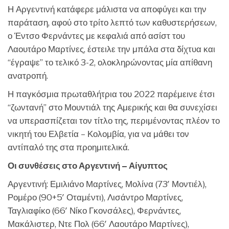
Η Αργεντινή κατάφερε μάλιστα να αποφύγει και την
παράταση, αφού στο τρίτο λεπτό των καθυστερήσεων,
ο Έντσο Φερνάντες με κεφαλιά από ασίστ του
Λαουτάρο Μαρτίνες, έστειλε την μπάλα στα δίχτυα και
“έγραψε” το τελικό 3-2, ολοκληρώνοντας μία απίθανη
ανατροπή.
Η παγκόσμια πρωταθλήτρια του 2022 παρέμεινε έτσι
“ζωντανή” στο Μουντιάλ της Αμερικής και θα συνεχίσει
να υπερασπίζεται τον τίτλο της, περιμένοντας πλέον το
νικητή του Ελβετία – Κολομβία, για να μάθει τον
αντίπαλό της στα προημιτελικά.
Οι συνθέσεις στο Αργεντινή – Αίγυπτος
Αργεντινή: Εμιλιάνο Μαρτίνες, Μολίνα (73′ Μοντιέλ),
Ρομέρο (90+5′ Οταμέντι), Λισάντρο Μαρτίνες,
Ταγλιαφίκο (66′ Νίκο Γκονσάλες), Φερνάντες,
Μακάλιστερ, Ντε Πολ (66′ Λαουτάρο Μαρτίνες),