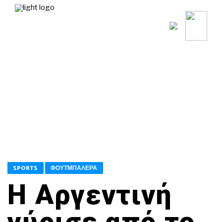
VIDEO-REALITY
POLITICS
ΤΑΞΙΣ ΚΑΙ ΗΘΙΚΗ
ΦΟΥΤΜ
TV VIDEOS
ΥΓΕΙΑ-HEALTHY LIFE
ΣΤΟΝ ΠΥΡΓΟ ΤΟΝ ΛΕΥΚΟ! (ΠΑΡΑΠΟΛΙΤΙΚ
ΠΟΡΤΟ
MEDIA
ΚΟΙΝΩΝΙΑ
SPORTS
ΚΟΥΛΤΟΥΡΑ
Ο ΓΥΡΟΣ ΤΟΥ ΚΟΣΜΟΥ
ΕΚΕΙ ΣΤΟ ΝΟΤΟ
ΑΛΛΑ 
Ο ΚΑΙΡΟΣ
POLICE STORIES
ΓΙΑ ΤΟΥΣ…300!
TRAVELLER
ΟΙΚΟΝΟΜΙΑ
ΤΟΠΙΚΗ ΑΥΤΟΔΙΟΙΚΗΣΗ
ΡΟΗ ΕΙΔΗΣΕΩΝ
INFLUENCER
SPORTS
ΦΟΥΤΜΠΑΛΕΡΑ
TV VIDEOS
ΥΓΕΙΑ-HEALTHY LIFE
GAMER
Η Αργεντινή
ΣΤΟΝ ΠΥΡΓΟ ΤΟΝ ΛΕΥΚΟ! (ΠΑΡΑΠΟΛΙΤΙΚ
MEDIA
ΚΟΙΝΩΝΙΑ
ΒΡΟΥΜ ΒΡΟΥΜ
ΕΚΕΙ ΣΤΟ ΝΟΤΟ
Ο ΚΑΙΡΟΣ
POLICE STORIES
ΦΟΥΤΜΠΑΛΕΡΑ
ΠΑΜΕ ΘΕΑΤΡΟ