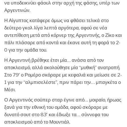
να υποδεικνύει φάουλ στην αρχή της φάσης, υπέρ των
Αργεντινών.
Η Αίγυπτος κατάφερε όμως να φθάσει τελικά στο
δεύτερο γκολ λίγα λεπτά αργότερα, αφού σε νέα
αντεπίθεση μετά από κόρνερ της Αργεντινής, ο Ζίκο και
πάλι πλάσαρε από κοντά και έκανε αυτή τη φορά το 2-
0 για την ομάδα του.
Η Αργεντινή βρέθηκε έτσι μία… ανάσα από τον
αποκλεισμό, αλλά ακολούθησε μία “μυθική” ανατροπή.
Στο 79′ ο Ρομέρο σκόραρε με κεφαλιά και μείωσε σε 2-
1 για την “αλμπισελέστε”, πριν πάρει την… μπαγκέτα ο
Μέσι.
Ο Αργεντινός σούπερ σταρ έγινε από… μοιραίο, ήρωας
ξανά για την εθνική του ομάδα, αφού σκόραρε με
δυνατό σουτ στο 83′ και έδιωξε τα… σύννεφα του
αποκλεισμού από το Μουντιάλ.