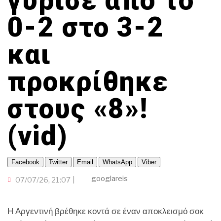
γύρισε από το
ΓΙΑ ΤΟΥΣ…300!
ΟΜΟΓΕΝΕΙΑ
TRAVELLER
ΟΙΚΟΝΟΜΙΑ
ΠΟΡΤΟΚΑΛΙ ΘΕΑ
CINEΜΑΔΕΣ
0-2 στο 3-2
ΤΟΠΙΚΗ ΑΥΤΟΔΙΟΙΚΗΣΗ
ΕΚΕΙ ΣΤΑ ΞΕΝΑ
INFLUENCER
ΑΛΛΑ ΣΠΟΡ
Ο ΛΑΟΣ ΤΡΑΓΟΥΔΙ ΘΕΛΕΙ
και
GAMER
ΜΕΓΑΣ CHEF
ΒΡΟΥΜ ΒΡΟΥΜ
προκρίθηκε
στους «8»!
(vid)
Facebook
Twitter
Email
WhatsApp
Viber
googlareis
07/07/26, 21:07
Η Αργεντινή βρέθηκε κοντά σε έναν αποκλεισμό σοκ