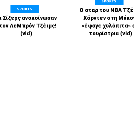
SPORTS
SPORTS
O σταρ του ΝΒΑ Τζέ
ι Σίξερς ανακοίνωσαν
Χάρντεν στη Μύκο
τον ΛεΜπρόν Τζέιμς!
«έφαγε χυλόπιτα» 
(vid)
τουρίστρια (vid)