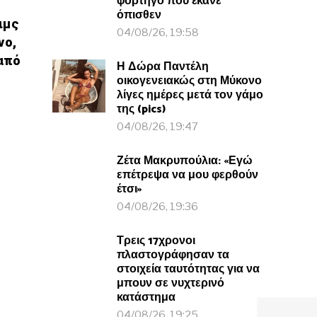
φορτηγό που έκανε
όπισθεν
ιμς
04/08/26, 19:58
νο,
από
Η Δώρα Παντέλη
οικογενειακώς στη Μύκονο
λίγες ημέρες μετά τον γάμο
της (pics)
04/08/26, 19:47
Ζέτα Μακρυπούλια: «Εγώ
επέτρεψα να μου φερθούν
έτσι»
04/08/26, 19:36
Τρεις 17χρονοι
πλαστογράφησαν τα
στοιχεία ταυτότητας για να
μπουν σε νυχτερινό
κατάστημα
04/08/26, 19:25