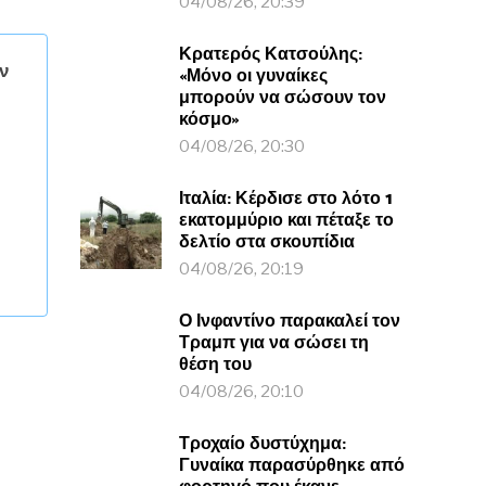
04/08/26, 20:39
Κρατερός Κατσούλης:
ν
«Μόνο οι γυναίκες
μπορούν να σώσουν τον
κόσμο»
04/08/26, 20:30
Ιταλία: Κέρδισε στο λότο 1
εκατομμύριο και πέταξε το
δελτίο στα σκουπίδια
04/08/26, 20:19
Ο Ινφαντίνο παρακαλεί τον
Τραμπ για να σώσει τη
θέση του
04/08/26, 20:10
Τροχαίο δυστύχημα:
Γυναίκα παρασύρθηκε από