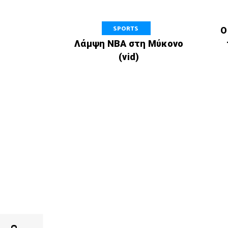
SPORTS
Ο
Λάμψη NBA στη Μύκονο
(vid)