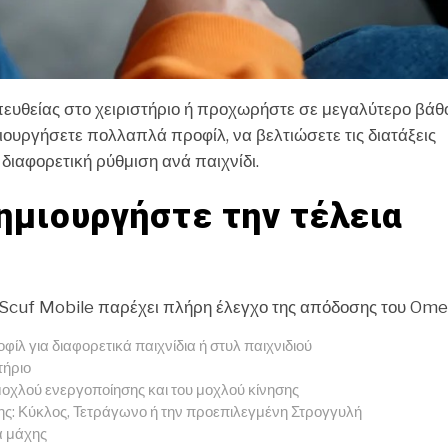
υθείας στο χειριστήριο ή προχωρήστε σε μεγαλύτερο βάθ
ουργήσετε πολλαπλά προφίλ, να βελτιώσετε τις διατάξεις
διαφορετική ρύθμιση ανά παιχνίδι.
Δημιουργήστε την τέλεια
ή Scuf Mobile παρέχει πλήρη έλεγχο της απόδοσης του Ome
φίλ για διαφορετικά παιχνίδια ή στυλ παιχνιδιού
τήριο
μοχλού ενεργοποίησης και του μοχλού κίνησης
σης: Κύκλος, Τετράγωνο ή την προεπιλεγμένη Στρογγυλή
α μάχης