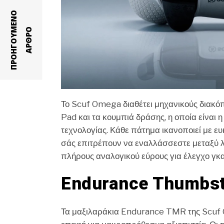
Π
Ρ
Ο
Η
Γ
Ο
Υ
Ε
Ν
Ο
Α
Ρ
Θ
Ρ
Μ
Ο
Το Scuf Omega διαθέτει μηχανικούς διακό
Pad και τα κουμπιά δράσης, η οποία είναι 
τεχνολογίας. Κάθε πάτημα ικανοποιεί με ευκ
σάς επιτρέπουν να εναλλάσσεστε μεταξύ λε
πλήρους αναλογικού εύρους για έλεγχο γκα
Endurance Thumbst
Τα μαξιλαράκια Endurance TMR της Scuf 