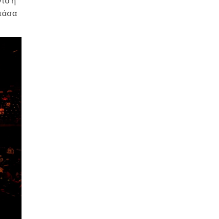
τό ή
 πάσα