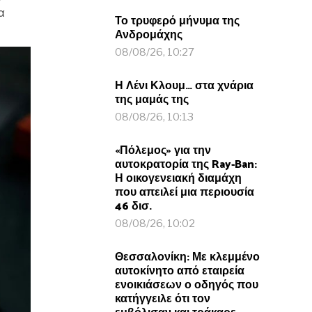
α
Το τρυφερό μήνυμα της
Ανδρομάχης
08/08/26, 10:27
Η Λένι Κλουμ… στα χνάρια
της μαμάς της
08/08/26, 10:13
«Πόλεμος» για την
αυτοκρατορία της Ray-Ban:
Η οικογενειακή διαμάχη
που απειλεί μια περιουσία
46 δισ.
08/08/26, 10:02
Θεσσαλονίκη: Με κλεμμένο
αυτοκίνητο από εταιρεία
ενοικιάσεων ο οδηγός που
κατήγγειλε ότι τον