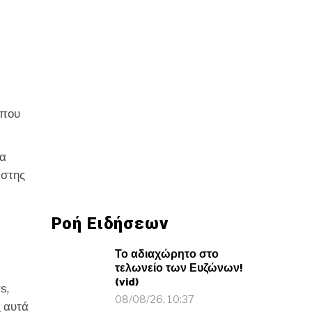
 που
ια
ιστης
Ροή Ειδήσεων
Το αδιαχώρητο στο
τελωνείο των Ευζώνων!
(vid)
s,
08/08/26, 10:37
ς αυτά