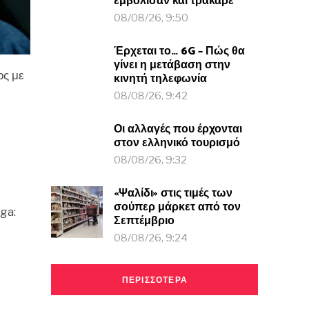
εμβόλισαν και τράκαρε
08/08/26, 9:50
Έρχεται το… 6G – Πώς θα
γίνει η μετάβαση στην
ος με
κινητή τηλεφωνία
08/08/26, 9:42
Οι αλλαγές που έρχονται
στον ελληνικό τουρισμό
08/08/26, 9:32
«Ψαλίδι» στις τιμές των
σούπερ μάρκετ από τον
ga:
Σεπτέμβριο
08/08/26, 9:24
ΠΕΡΙΣΣΟΤΕΡΑ