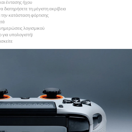
 και έντασης ήχου
α διατηρήσετε τη μέγιστη ακρίβεια
 την κατάσταση φόρτισης
ητά
ενημερώσεις λογισμικού
 για υπολογιστή)
ασκείτε