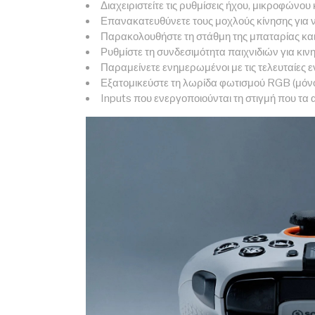
Διαχειριστείτε τις ρυθμίσεις ήχου, μικροφώνου
Επανακατευθύνετε τους μοχλούς κίνησης για ν
Παρακολουθήστε τη στάθμη της μπαταρίας και
Ρυθμίστε τη συνδεσιμότητα παιχνιδιών για κιν
Παραμείνετε ενημερωμένοι με τις τελευταίες 
Εξατομικεύστε τη λωρίδα φωτισμού RGB (μόνο
Inputs που ενεργοποιούνται τη στιγμή που τα 