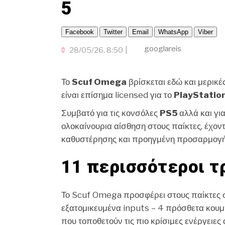
5
Facebook
Twitter
Email
WhatsApp
Viber
googlareis
28/05/26, 8:50
Το
Scuf Omega
βρίσκεται εδώ και μερικέ
είναι επίσημα licensed για το
PlayStatio
Συμβατό για τις κονσόλες
PS5
αλλά και γι
ολοκαίνουρια αίσθηση στους παίκτες, έχον
καθυστέρησης και προηγμένη προσαρμογή 
11 περισσότεροι τ
Το Scuf Omega προσφέρει στους παίκτες σ
εξατομικευμένα inputs – 4 πρόσθετα κουμπ
που τοποθετούν τις πιο κρίσιμες ενέργειες