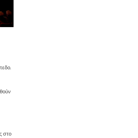
πεδο.
φθούν
ς στο