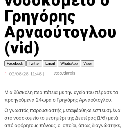
νοσοκομείο ο
ΓΙΑ ΤΟΥΣ…300!
ΟΜΟΓΕΝΕΙΑ
ΟΙΚΟΝΟΜΙΑ
TRAVELLER
ΠΟΡΤΟΚΑΛΙ ΘΕΑ
CINEΜΑΔΕΣ
Γρηγόρης
ΤΟΠΙΚΗ ΑΥΤΟΔΙΟΙΚΗΣΗ
ΕΚΕΙ ΣΤΑ ΞΕΝΑ
INFLUENCER
ΑΛΛΑ ΣΠΟΡ
Ο ΛΑΟΣ ΤΡΑΓΟΥΔΙ ΘΕΛΕΙ
Αρναούτογλου
GAMER
ΜΕΓΑΣ CHEF
ΒΡΟΥΜ ΒΡΟΥΜ
(vid)
Facebook
Twitter
Email
WhatsApp
Viber
googlareis
03/06/26, 11:46
Μια δύσκολη περιπέτεια με την υγεία του πέρασε τα
προηγούμενα 24ωρα ο Γρηγόρης Αρναούτογλου.
Ο γνωστός παρουσιαστής μεταφέρθηκε εσπευσμένα
στο νοσοκομείο το μεσημέρι της Δευτέρας (1/6) μετά
από αφόρητους πόνους, οι οποίοι, όπως διαγνώστηκε,