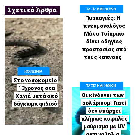
ΤΑΞΙΣ ΚΑΙ ΗΘΙΚΗ
Σχετικά Άρθρα
Πυρκαγιές: Η
πνευμονολόγος
Μάτα Τσίκρικα
δίνει οδηγίες
προστασίας από
τους καπνούς
ΚΟΙΝΩΝΙΑ
Στο νοσοκομείο
ΤΑΞΙΣ ΚΑΙ ΗΘΙΚΗ
13χρονος στα
Οι κίνδυνοι των
Χανιά μετά από
σολάριουμ: Γιατί
δάγκωμα φιδιού
δεν υπάρχει
πλήρως ασφαλές
μαύρισμα με UV
ακτινοβολία