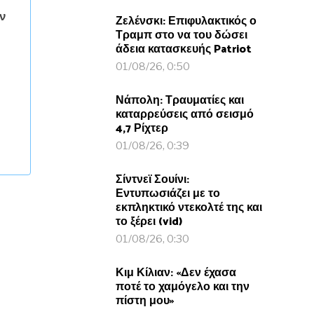
ν
Ζελένσκι: Επιφυλακτικός ο
Τραμπ στο να του δώσει
άδεια κατασκευής Patriot
01/08/26, 0:50
Νάπολη: Τραυματίες και
καταρρεύσεις από σεισμό
4,7 Ρίχτερ
01/08/26, 0:39
Σίντνεϊ Σουίνι:
Εντυπωσιάζει με το
εκπληκτικό ντεκολτέ της και
το ξέρει (vid)
01/08/26, 0:30
Κιμ Κίλιαν: «Δεν έχασα
ποτέ το χαμόγελο και την
πίστη μου»