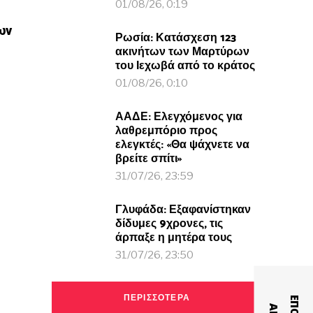
01/08/26, 0:19
ων
Ρωσία: Κατάσχεση 123
)
ακινήτων των Μαρτύρων
του Ιεχωβά από το κράτος
01/08/26, 0:10
ΑΑΔΕ: Ελεγχόμενος για
λαθρεμπόριο προς
ελεγκτές: «Θα ψάχνετε να
βρείτε σπίτι»
31/07/26, 23:59
Γλυφάδα: Εξαφανίστηκαν
δίδυμες 9χρονες, τις
άρπαξε η μητέρα τους
31/07/26, 23:50
ΠΕΡΙΣΣΟΤΕΡΑ