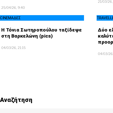
21/03/26,
25/04/26, 9:40
CINEΜΑΔΕΣ
TRAVELL
Η Τόνια Σωτηροπούλου ταξίδεψε
Δύο ε
στη Βαρκελώνη (pics)
καλύτ
προορ
04/03/26, 21:15
04/03/26
Αναζήτηση
Search