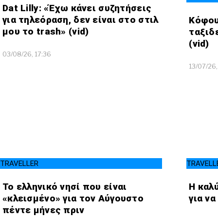
Dat Lilly: «Έχω κάνει συζητήσεις
για τηλεόραση, δεν είναι στο στιλ
Κόφου
μου το trash» (vid)
ταξιδ
(vid)
03/08/26, 17:36
13/07/26,
TRAVELLER
TRAVELL
Το ελληνικό νησί που είναι
Η καλ
«κλεισμένο» για τον Αύγουστο
για ν
πέντε μήνες πριν