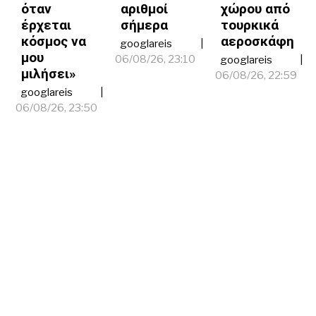
όταν
αριθμοί
χώρου από
έρχεται
σήμερα
τουρκικά
κόσμος να
αεροσκάφη
googlareis
μου
06/08/26, 23:10
googlareis
μιλήσει»
06/08/26, 22:59
googlareis
06/08/26, 23:50