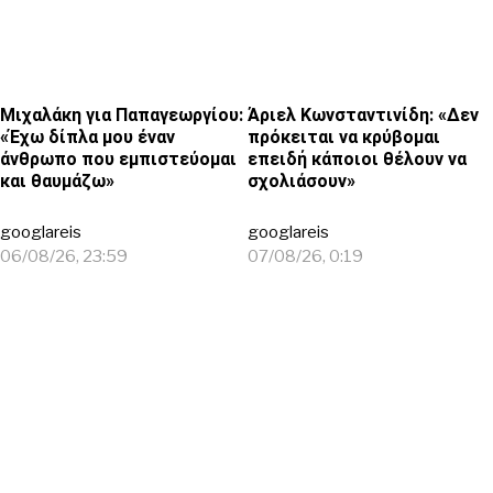
Μιχαλάκη για Παπαγεωργίου:
Άριελ Κωνσταντινίδη: «Δεν
«Έχω δίπλα μου έναν
πρόκειται να κρύβομαι
άνθρωπο που εμπιστεύομαι
επειδή κάποιοι θέλουν να
και θαυμάζω»
σχολιάσουν»
googlareis
googlareis
06/08/26, 23:59
07/08/26, 0:19