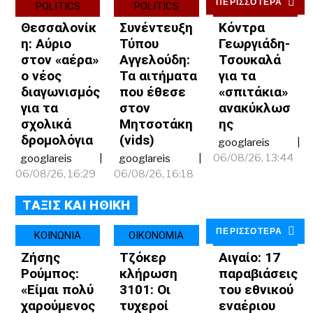
ΠΕΡΙΣΣΟΤΕΡΑ
POLITICS
POLITICS
POLITICS
Θεσσαλονίκ
Συνέντευξη
Κόντρα
η: Αύριο
Τύπου
Γεωργιάδη-
στον «αέρα»
Αγγελούδη:
Τσουκαλά
ο νέος
Τα αιτήματα
για τα
διαγωνισμός
που έθεσε
«σπιτάκια»
για τα
στον
ανακύκλωσ
σχολικά
Μητσοτάκη
ης
δρομολόγια
(vids)
googlareis
06/08/26, 13:44
googlareis
googlareis
06/08/26, 16:29
06/08/26, 16:18
ΤΑΞΙΣ ΚΑΙ ΗΘΙΚΗ
ΠΕΡΙΣΣΟΤΕΡΑ
ΚΟΙΝΩΝΙΑ
ΟΙΚΟΝΟΜΙΑ
ΚΟΙΝΩΝΙΑ
Ζήσης
Τζόκερ
Αιγαίο: 17
Ρούμπος:
κλήρωση
παραβιάσεις
«Είμαι πολύ
3101: Οι
του εθνικού
χαρούμενος
τυχεροί
εναέριου