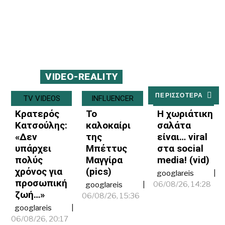
VIDEO-REALITY
ΠΕΡΙΣΣΟΤΕΡΑ
TV VIDEOS
INFLUENCER
MEDIA
Κρατερός
Το
Η χωριάτικη
Κατσούλης:
καλοκαίρι
σαλάτα
«Δεν
της
είναι… viral
υπάρχει
Μπέττυς
στα social
πολύς
Μαγγίρα
media! (vid)
χρόνος για
(pics)
googlareis
προσωπική
06/08/26, 14:28
googlareis
ζωή…»
06/08/26, 15:36
googlareis
06/08/26, 20:17