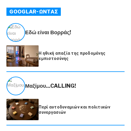
GOOGLAR-ΩΝΤΑΣ
Εδώ είναι Βορράς!
Η ηθική απαξία της προδομένης
εμπιστοσύνης
Μαξίμου...CALLING!
Περί αυτοδυναμιών και πολιτικών
συνεργασιών