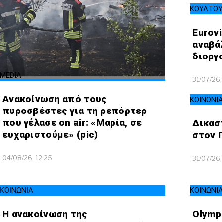
ΚΟΥΛΤΟ
Eurovi
αναβά
διοργ
MEDIA
31/07/26,
Ανακοίνωση από τους
ΚΟΙΝΩΝΙ
πυροσβέστες για τη ρεπόρτερ
που γέλασε on air: «Μαρία, σε
Δικασ
ευχαριστούμε» (pic)
στον 
04/08/26, 12:25
31/07/26,
ΚΟΙΝΩΝΙΑ
ΚΟΙΝΩΝΙ
Η ανακοίνωση της
Olympi