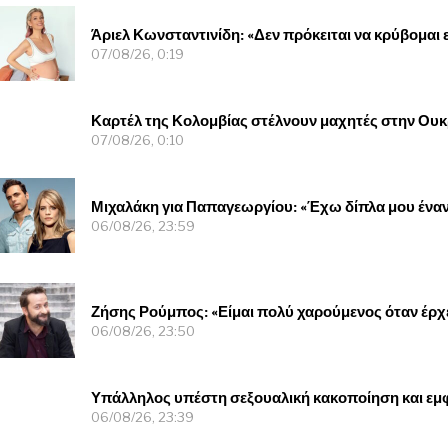
Άριελ Κωνσταντινίδη: «Δεν πρόκειται να κρύβομαι 
07/08/26, 0:19
Καρτέλ της Κολομβίας στέλνουν μαχητές στην Ουκρ
07/08/26, 0:10
Μιχαλάκη για Παπαγεωργίου: «Έχω δίπλα μου ένα
06/08/26, 23:59
Ζήσης Ρούμπος: «Είμαι πολύ χαρούμενος όταν έρχε
06/08/26, 23:50
Υπάλληλος υπέστη σεξουαλική κακοποίηση και εμφ
06/08/26, 23:39