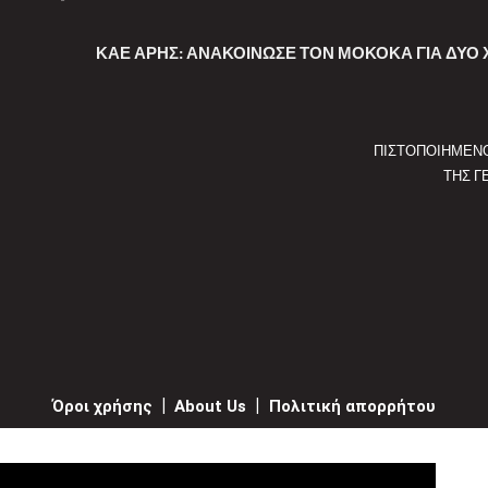
ΚΑΕ ΆΡΗΣ: ΑΝΑΚΟΊΝΩΣΕ ΤΟΝ ΜΟΚΌΚΑ ΓΙΑ ΔΎΟ 
ΠΙΣΤΟΠΟΙΗΜΕΝ
ΤΗΣ Γ
Όροι χρήσης
|
About Us
|
Πολιτική απορρήτου