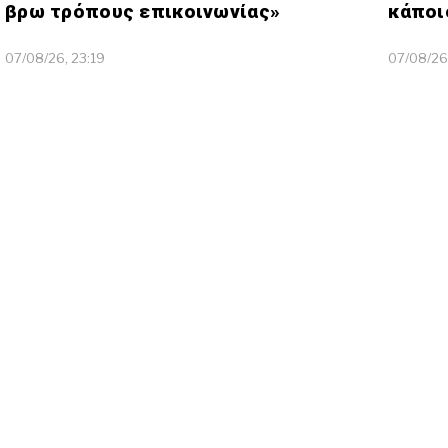
βρω τρόπους επικοινωνίας»
κάποι
07/08/26, 23:19
07/08/26