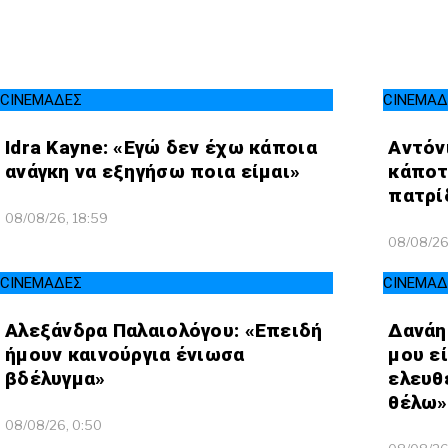
TRAVELLER
ΤΟΠΙΚΗ ΑΥΤΟΔΙΟΙΚΗΣΗ
ΟΙΚΟΝΟΜΙΑ
ΠΟΡΤΟΚΑΛΙ ΘΕΑ
CINEΜΑΔΕΣ
ΕΚΕΙ ΣΤΑ ΞΕΝΑ
INFLUENCER
ΑΛΛΑ ΣΠΟΡ
Ο ΛΑΟΣ ΤΡΑΓΟΥΔΙ ΘΕΛΕΙ
GAMER
ΜΕΓΑΣ CHEF
CINEΜΑΔΕΣ
CINEΜΑΔ
ΒΡΟΥΜ ΒΡΟΥΜ
Idra Kayne: «Εγώ δεν έχω κάποια
Αντόν
ανάγκη να εξηγήσω ποια είμαι»
κάποτ
πατρί
08/08/26, 18:59
08/08/26
CINEΜΑΔΕΣ
CINEΜΑΔ
Αλεξάνδρα Παλαιολόγου: «Επειδή
Δανάη
ήμουν καινούργια ένιωσα
μου εί
βδέλυγμα»
ελευθ
θέλω»
08/08/26, 0:50