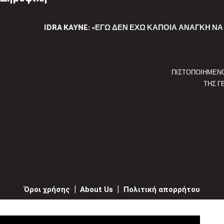
IDRA KAYNE: «ΕΓΏ ΔΕΝ ΈΧΩ ΚΆΠΟΙΑ ΑΝΆΓΚΗ ΝΑ
ΠΙΣΤΟΠΟΙΗΜΕΝ
ΤΗΣ Γ
Όροι χρήσης
|
About Us
|
Πολιτική απορρήτου