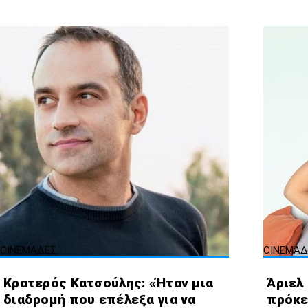
CINEΜΑΔΕΣ
CINEΜΑΔ
Κρατερός Κατσούλης: «Ήταν μια
Άριελ
διαδρομή που επέλεξα για να
πρόκε