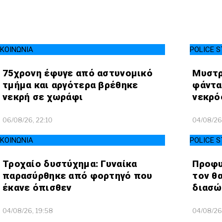
TRAVELLER
ΤΟΠΙΚΗ ΑΥΤΟΔΙΟΙΚΗΣΗ
ΟΙΚΟΝΟΜΙΑ
ΠΟΡΤΟΚΑΛΙ ΘΕΑ
CINEΜΑΔΕΣ
ΕΚΕΙ ΣΤΑ ΞΕΝΑ
INFLUENCER
ΑΛΛΑ ΣΠΟΡ
Ο ΛΑΟΣ ΤΡΑΓΟΥΔΙ ΘΕΛΕΙ
GAMER
ΚΟΙΝΩΝΙΑ
POLICE S
ΜΕΓΑΣ CHEF
ΒΡΟΥΜ ΒΡΟΥΜ
75χρονη έφυγε από αστυνομικό
Μυστρ
τμήμα και αργότερα βρέθηκε
φάντα
νεκρή σε χωράφι
νεκρό
06/08/26, 22:10
04/08/26
ΚΟΙΝΩΝΙΑ
POLICE S
Τροχαίο δυστύχημα: Γυναίκα
Προφυ
παρασύρθηκε από φορτηγό που
τον θ
έκανε όπισθεν
διασώ
04/08/26, 19:58
04/08/26