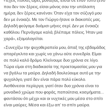
«Έχεις πολλές ώρες μοναξιάς. Είσαι σε έναν τόπο ξένο
που δεν τον ξέρεις, είσαι μόνος σου την υπόλοιπη
ημέρα, δεν ξέρεις κανέναν. Όταν είχα τον σύζυγό μου
δεν με ένοιαζε. Με τον Γιώργο ήτανε οι διακοπές μας.
Δηλαδή φεύγαμε δυόμισι μήνες σερί. Δεν με ένοιαζε
καθόλου. Περνάγαμε καλά, βλέπαμε πόλεις. Ήταν μια
χαρά», εξομολογείται.
«Συνεχίζω την ψυχοθεραπεία μου, άπαξ της εβδομάδος
απαρέγκλιτα και χωρίς να χάνω ούτε συνεδρία. Είμαι
σε πολύ καλό δρόμο. Κλείνουμε δυο χρόνια σε λίγο.
Τώρα είμαι στη διαδικασία της προετοιμασίας μου για
να βγάλω τα μαύρα. Δηλαδή δουλεύουμε αυτό με την
ψυχολόγο, γιατί δεν είναι πάρα πολύ εύκολο.
Αισθάνεσαι περίεργα, γιατί όταν δυο χρόνια είναι το
μοναδικό χρώμα που φοράς, παπούτσια, κοσμήματα…
φαντάσου ότι μέχρι και οι νυχτικές μου μέσα στο σπίτι
είναι μαύρες. Μέσα και έξω απ’ το σπίτι μαύρα.