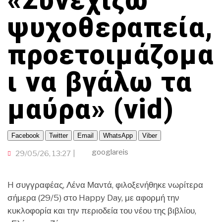
«Συνεχίζω
TRAVELLER
ΤΟΠΙΚΗ ΑΥΤΟΔΙΟΙΚΗΣΗ
ΟΙΚΟΝΟΜΙΑ
ΠΟΡΤΟΚΑΛΙ ΘΕΑ
CINEΜΑΔΕΣ
ΕΚΕΙ ΣΤΑ ΞΕΝΑ
ψυχοθεραπεία,
INFLUENCER
ΑΛΛΑ ΣΠΟΡ
Ο ΛΑΟΣ ΤΡΑΓΟΥΔΙ ΘΕΛΕΙ
προετοιμάζομα
GAMER
ΜΕΓΑΣ CHEF
ΒΡΟΥΜ ΒΡΟΥΜ
ι να βγάλω τα
μαύρα» (vid)
Facebook
Twitter
Email
WhatsApp
Viber
googlareis
29/05/26, 13:27
H συγγραφέας, Λένα Μαντά, φιλοξενήθηκε νωρίτερα
σήμερα (29/5) στο Happy Day, με αφορμή την
κυκλοφορία και την περιοδεία του νέου της βιβλίου,