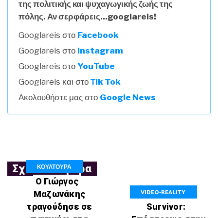
της πολιτικής και ψυχαγωγικής ζωής της
πόλης. Αν σερφάρεις...googlareis!
Googlareis στο
Facebook
Googlareis στο
Instagram
Googlareis στο
YouTube
Googlareis και στο
Τik Tok
Ακολουθήστε μας στο
Google News
ΚΟΥΛΤΟΥΡΑ
Σχετικά Άρθρα
Ο Γιώργος
VIDEO-REALITY
Μαζωνάκης
τραγούδησε σε
Survivor: