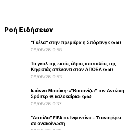
Ροή Ειδήσεων
“Γκέλα” στην πρεμιέρα η Σπόρτινγκ (vid)
09/08/26, 0:58
Τα γκολ της εκτός έδρας ισοπαλίας της
Κηφισιάς απέναντι στον ΑΠΟΕΛ (vid)
09/08/26, 0:53
Ιωάννα Μπούκη: «”Βασανίζω” τον Αντώνη
Σρόιτερ 15 καλοκαίρια» (pic)
09/08/26, 0:37
“Ασπίδα” FIFA σε Ινφαντίνο – Tι αναφέρει
σε ανακοίνωση