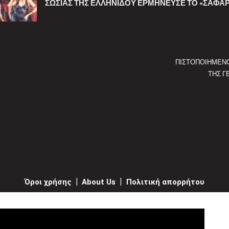
ΣΩΣΊΑΣ ΤΗΣ ΕΛΛΗΝΊΔΟΥ ΕΡΜΉΝΕΥΣΕ ΤΟ «ΣΑΦΆΡΙ» 
ΠΙΣΤΟΠΟΙΗΜΕΝ
ΤΗΣ Γ
Όροι χρήσης
|
About Us
|
Πολιτική απορρήτου