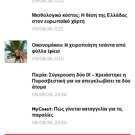
09/08/26, 0:32
Μισθολογικό κόστος: Η θέση της Ελλάδας
στον ευρωπαϊκό χάρτη
09/08/26, 0:21
Οικονομάκου: H χειροποίητη τσάντα από
φύλλα (pics)
09/08/26, 0:10
Πιερία: Σύγκρουση δύο ΙΧ – Xρειάστηκε η
Πυροσβεστική για να απεγκλωβίσει τα δύο
άτομα
08/08/26, 23:56
MyCoast: Πώς γίνεται καταγγελία για τις
παραλίες
08/08/26, 23:50