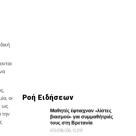
δική
ονται
ένα
ς,
Ροή Ειδήσεων
ία, οι
ε ως
Μαθητές έφτιαχναν «λίστες
 την
βιασμού» για συμμαθήτριές
ς
τους στη Βρετανία
05/08/26, 0:29