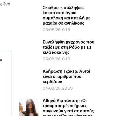
ς ένα
Σκιάθος: 5 συλλήψεις
έπειτα από άγρια
συμπλοκή και απειλή με
μαχαίρι σε ανηλίκους
05/08/26, 0:19
Συνελήφθη 59χρονος που
ταξίδεψε στη Ρόδο με 1,3
κιλά κοκαΐνης
05/08/26, 0:10
ν
Κλήρωση Τζόκερ: Αυτοί
είναι οι αριθμοί που
κερδίζουν
04/08/26, 23:59
Αθηνά Λιμπάντση: «Οι
τραυματισμένοι ήρωες
συγκινούν γιατί σε αυτούς