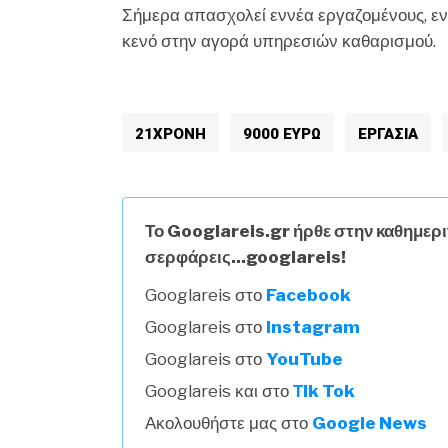
Σήμερα απασχολεί εννέα εργαζομένους, ενώ
κενό στην αγορά υπηρεσιών καθαρισμού.
21ΧΡΟΝΗ
9000 ΕΥΡΩ
ΕΡΓΑΣΙΑ
Το Googlareis.gr ήρθε στην καθημερι
σερφάρεις...googlareis!
Googlareis στο
Facebook
Googlareis στο
Instagram
Googlareis στο
YouTube
Googlareis και στο
Τik Tok
Ακολουθήστε μας στο
Google News