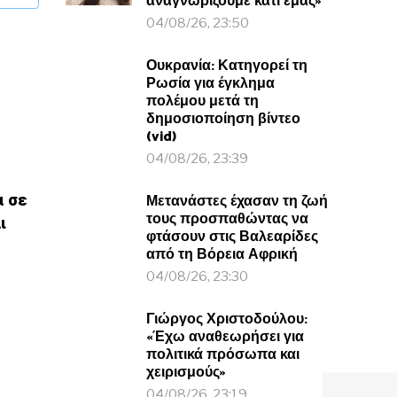
αναγνωρίζουμε κάτι εμας»
04/08/26, 23:50
Ουκρανία: Κατηγορεί τη
Ρωσία για έγκλημα
πολέμου μετά τη
δημοσιοποίηση βίντεο
(vid)
04/08/26, 23:39
Μετανάστες έχασαν τη ζωή
α σε
τους προσπαθώντας να
ι
φτάσουν στις Βαλεαρίδες
από τη Βόρεια Αφρική
04/08/26, 23:30
Γιώργος Χριστοδούλου:
«Έχω αναθεωρήσει για
πολιτικά πρόσωπα και
χειρισμούς»
04/08/26, 23:19