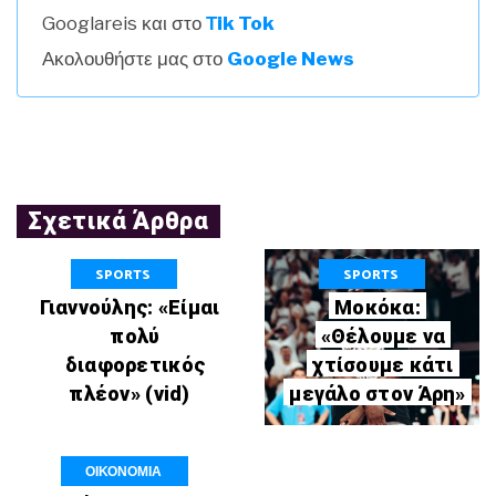
Googlareis και στο
Τik Tok
Ακολουθήστε μας στο
Google News
Σχετικά Άρθρα
SPORTS
SPORTS
Γιαννούλης: «Είμαι
Μοκόκα:
πολύ
«Θέλουμε να
διαφορετικός
χτίσουμε κάτι
πλέον» (vid)
μεγάλο στον Άρη»
ΟΙΚΟΝΟΜΙΑ