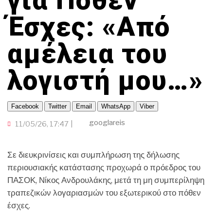
για Πόθεν
ΠΑΜΕ ΘΕΑΤΡΟ
ΤΟΠΙΚΗ ΑΥΤΟΔΙΟΙΚΗΣΗ
TRAVELLER
ΟΙΚΟΝΟΜΙΑ
ΠΟΡΤΟΚΑΛΙ ΘΕΑ
ΕΚΕΙ ΣΤΑ ΞΕΝΑ
Έσχες: «Από
CINEΜΑΔΕΣ
INFLUENCER
ΑΛΛΑ ΣΠΟΡ
Ο ΛΑΟΣ ΤΡΑΓΟΥΔΙ ΘΕΛΕΙ
αμέλεια του
GAMER
ΜΕΓΑΣ CHEF
ΒΡΟΥΜ ΒΡΟΥΜ
λογιστή μου…»
Facebook
Twitter
Email
WhatsApp
Viber
googlareis
11/05/26, 17:47
Σε διευκρινίσεις και συμπλήρωση της δήλωσης
περιουσιακής κατάστασης προχωρά ο πρόεδρος του
ΠΑΣΟΚ, Νίκος Ανδρουλάκης, μετά τη μη συμπερίληψη
τραπεζικών λογαριασμών του εξωτερικού στο πόθεν
έσχες.