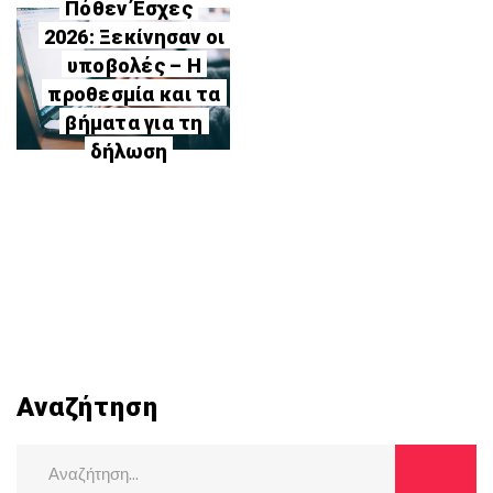
Πόθεν Έσχες
2026: Ξεκίνησαν οι
υποβολές – Η
προθεσμία και τα
βήματα για τη
δήλωση
Αναζήτηση
Search
for: