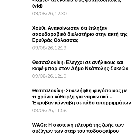
«Καίνε» τα ενοίκια στις φοιτητουπόλεις
(vid)
09/08/26, 12:30
Χούθι: Ανακοίνωσαν ότι έπληξαν
σαουδαραβικό διυλιστήριο στην ακτή της
Ερυθράς Θάλασσας
09/08/26, 12:19
Θεσσαλονίκη: Ελεγχοι σε ανήλικους και
καφέ-μπαρ στον Δήμο Νεάπολης-Συκεών
09/08/26, 12:10
Θεσσαλονίκη: Συνελήφθη φυγόποινος με
11 χρόνια κάθειρξη για ναρκωτικά –
Έκρυβαν κάνναβη σε κάδο απορριμμάτων
09/08/26, 11:58
WAGs: Η σκοτεινή πλευρά της ζωής των
συζύγων των σταρ του ποδοσφαίρου