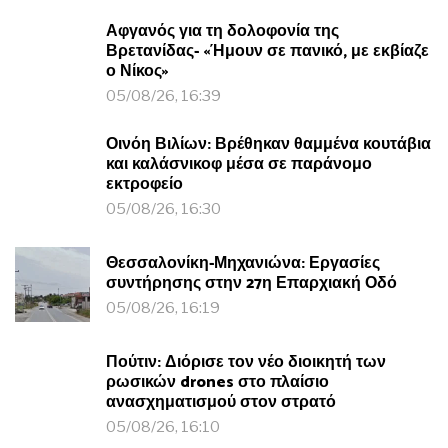
Αφγανός για τη δολοφονία της
Βρετανίδας- «Ήμουν σε πανικό, με εκβίαζε
ο Νίκος»
05/08/26, 16:39
Οινόη Βιλίων: Βρέθηκαν θαμμένα κουτάβια
και καλάσνικοφ μέσα σε παράνομο
εκτροφείο
05/08/26, 16:30
Θεσσαλονίκη-Μηχανιώνα: Εργασίες
συντήρησης στην 27η Επαρχιακή Οδό
05/08/26, 16:19
Πούτιν: Διόρισε τον νέο διοικητή των
ρωσικών drones στο πλαίσιο
ανασχηματισμού στον στρατό
05/08/26, 16:10