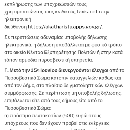
εκπλήρωσης των υποχρεώσεών τους,
χρησιμοποιώντας τους κωδικούς taxis-net στην
ηλεκτρονική
διεύθυνση
https://akatharista.apps.gov.gr/
.
Σε περιπτώσεις αδυναμίας υποβολής δήλωσης
ηλεκτρονικά, η δήλωση υποβάλλεται με φυσικό τρόπο
στο οικείο
Κ
έντρο
Ε
ξυπηρέτησης
Π
ολιτών ή στην κατά
τόπον αρμόδια πυροσβεστική υπηρεσία.
Γ. Μετά την 15
Ιουνίου διενεργούνται έλεγχοι
από το
η
Πυροσβεστικό Σώμα κατόπιν καταγγελιών καθώς και
από τον Δήμο, στο πλαίσιο δειγματοληπτικών ελέγχων
συμμόρφωσης. Σε περίπτωση μη υποβολής δήλωσης,
επιβάλλεται είτε από τους δήμους είτε από το
Πυροσβεστικό Σώμα:
α) πρόστιμο πεντακοσίων (500) ευρώ στους
υπόχρεους που δεν έχουν προβεί στις ενέργειες