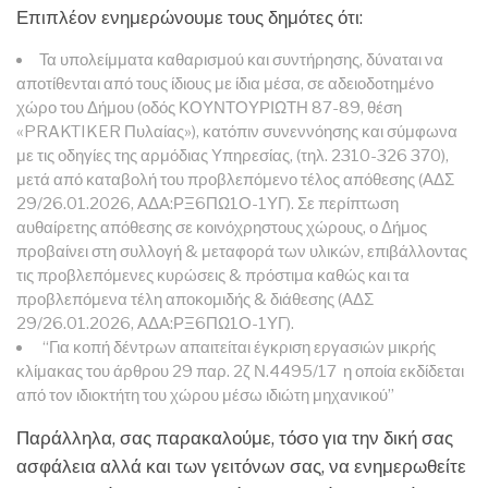
Επιπλέον ενημερώνουμε τους δημότες ότι:
Τα υπολείμματα καθαρισμού και συντήρησης, δύναται να
αποτίθενται από τους ίδιους με ίδια μέσα, σε αδειοδοτημένο
χώρο του Δήμου (οδός ΚΟΥΝΤΟΥΡΙΩΤΗ 87-89, θέση
«PRAKTIKER Πυλαίας»), κατόπιν συνεννόησης και σύμφωνα
με τις οδηγίες της αρμόδιας Υπηρεσίας, (τηλ. 2310-326 370),
μετά από καταβολή του προβλεπόμενο τέλος απόθεσης (ΑΔΣ
29/26.01.2026, ΑΔΑ:ΡΞ6ΠΩ1Ο-1ΥΓ). Σε περίπτωση
αυθαίρετης απόθεσης σε κοινόχρηστους χώρους, ο Δήμος
προβαίνει στη συλλογή & μεταφορά των υλικών, επιβάλλοντας
τις προβλεπόμενες κυρώσεις & πρόστιμα καθώς και τα
προβλεπόμενα τέλη αποκομιδής & διάθεσης (ΑΔΣ
29/26.01.2026, ΑΔΑ:ΡΞ6ΠΩ1Ο-1ΥΓ).
“Για κοπή δέντρων απαιτείται έγκριση εργασιών μικρής
κλίμακας του άρθρου 29 παρ. 2ζ Ν.4495/17 η οποία εκδίδεται
από τον ιδιοκτήτη του χώρου μέσω ιδιώτη μηχανικού”
Παράλληλα, σας παρακαλούμε, τόσο για την δική σας
ασφάλεια αλλά και των γειτόνων σας, να ενημερωθείτε