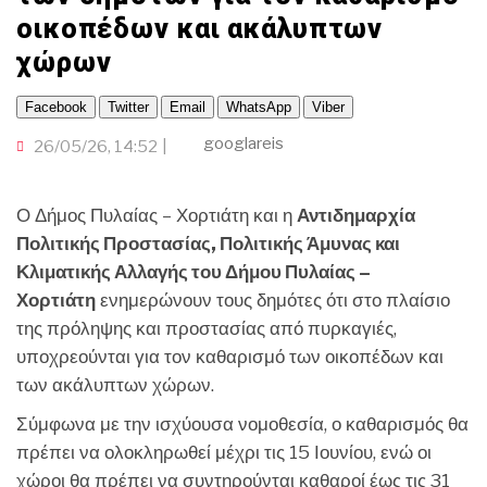
ΟΜΟΓΕΝΕΙΑ
TRAVELLER
οικοπέδων και ακάλυπτων
ΤΟΠΙΚΗ ΑΥΤΟΔΙΟΙΚΗΣΗ
ΟΙΚΟΝΟΜΙΑ
ΠΟΡΤΟΚΑΛΙ ΘΕΑ
CINEΜΑΔΕΣ
ΕΚΕΙ ΣΤΑ ΞΕΝΑ
INFLUENCER
χώρων
ΑΛΛΑ ΣΠΟΡ
Ο ΛΑΟΣ ΤΡΑΓΟΥΔΙ ΘΕΛΕΙ
GAMER
ΜΕΓΑΣ CHEF
Facebook
Twitter
Email
WhatsApp
Viber
ΒΡΟΥΜ ΒΡΟΥΜ
googlareis
26/05/26, 14:52
Ο Δήμος Πυλαίας – Χορτιάτη και η
Αντιδημαρχία
Πολιτικής Προστασίας, Πολιτικής Άμυνας και
Κλιματικής Αλλαγής του Δήμου Πυλαίας –
Χορτιάτη
ενημερώνουν τους δημότες ότι στο πλαίσιο
της πρόληψης και προστασίας από πυρκαγιές,
υποχρεούνται για τον καθαρισμό των οικοπέδων και
των ακάλυπτων χώρων.
Σύμφωνα με την ισχύουσα νομοθεσία, ο καθαρισμός θα
πρέπει να ολοκληρωθεί μέχρι τις 15 Ιουνίου, ενώ οι
χώροι θα πρέπει να συντηρούνται καθαροί έως τις 31