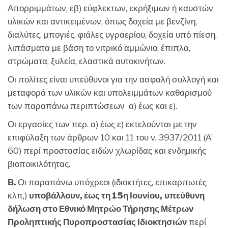
Απορριμμάτων, εβ) εύφλεκτων, εκρήξιμων ή καυστών
υλικών και αντικειμένων, όπως δοχεία με βενζίνη,
διαλύτες, μπογιές, φιάλες υγραερίου, δοχεία υπό πίεση,
λιπάσματα με βάση το νιτρικό αμμώνιο, έπιπλα,
στρώματα, ξυλεία, ελαστικά αυτοκινήτων.
Οι πολίτες είναι υπεύθυνοι για την ασφαλή συλλογή και
μεταφορά των υλικών και υπολειμμάτων καθαρισμού
των παραπάνω περιπτώσεων α) έως και ε).
Οι εργασίες των περ. α) έως ε) εκτελούνται με την
επιφύλαξη των άρθρων 10 και 11 του ν. 3937/2011 (Α’
60) περί προστασίας ειδών χλωρίδας και ενδημικής
βιοποικιλότητας.
Β.
Οι παραπάνω υπόχρεοι (ιδιοκτήτες, επικαρπωτές
κλπ,)
υποβάλλουν, έως τη 15η Ιουνίου,
υπεύθυνη
δήλωση στο Εθνικό Μητρώο Τήρησης Μέτρων
Προληπτικής Πυροπροστασίας Ιδιοκτησιών
περί