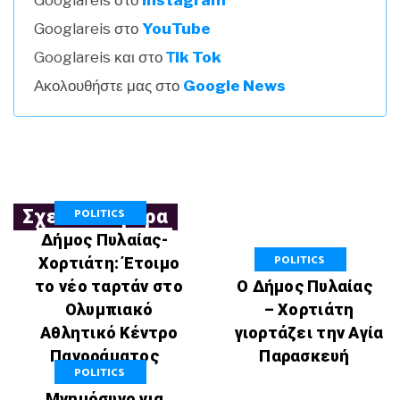
Googlareis στο
Instagram
Googlareis στο
YouTube
Googlareis και στο
Τik Tok
Ακολουθήστε μας στο
Google News
POLITICS
Σχετικά Άρθρα
Δήμος Πυλαίας-
POLITICS
Χορτιάτη: Έτοιμο
το νέο ταρτάν στο
Ο Δήμος Πυλαίας
Ολυμπιακό
– Χορτιάτη
Αθλητικό Κέντρο
γιορτάζει την Αγία
Πανοράματος
Παρασκευή
POLITICS
Μνημόσυνο για