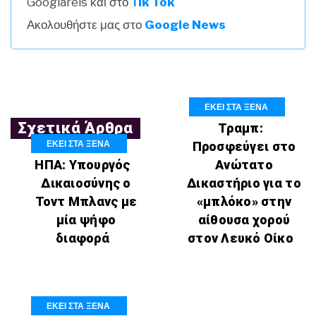
Googlareis και στο
Τik Tok
Ακολουθήστε μας στο
Google News
ΕΚΕΙ ΣΤΑ ΞΕΝΑ
Σχετικά Άρθρα
Τραμπ:
ΕΚΕΙ ΣΤΑ ΞΕΝΑ
Προσφεύγει στο
ΗΠΑ: Υπουργός
Ανώτατο
Δικαιοσύνης ο
Δικαστήριο για το
Τοντ Μπλανς με
«μπλόκο» στην
μία ψήφο
αίθουσα χορού
διαφορά
στον Λευκό Οίκο
ΕΚΕΙ ΣΤΑ ΞΕΝΑ