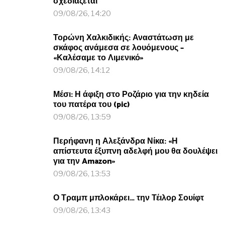
σχεδιάζεται
09/08/26, 14:20
Τορώνη Χαλκιδικής: Αναστάτωση με
σκάφος ανάμεσα σε λουόμενους –
«Καλέσαμε το Λιμενικό»
09/08/26, 14:12
Μέσι: Η άφιξη στο Ροζάριο για την κηδεία
του πατέρα του (pic)
09/08/26, 13:59
Περήφανη η Αλεξάνδρα Νίκα: «Η
απίστευτα έξυπνη αδελφή μου θα δουλέψει
για την Amazon»
09/08/26, 13:53
Ο Τραμπ μπλοκάρει… την Τέιλορ Σουίφτ
09/08/26, 13:43