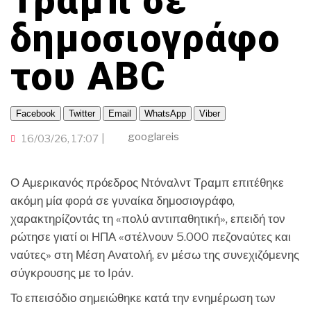
Τραμπ σε
ΠΑΜΕ ΘΕΑΤΡΟ
ΤΟΠΙΚΗ ΑΥΤΟΔΙΟΙΚΗΣΗ
TRAVELLER
ΟΙΚΟΝΟΜΙΑ
ΠΟΡΤΟΚΑΛΙ ΘΕΑ
ΕΚΕΙ ΣΤΑ ΞΕΝΑ
δημοσιογράφο
CINEΜΑΔΕΣ
INFLUENCER
ΑΛΛΑ ΣΠΟΡ
Ο ΛΑΟΣ ΤΡΑΓΟΥΔΙ ΘΕΛΕΙ
του ABC
GAMER
ΜΕΓΑΣ CHEF
ΒΡΟΥΜ ΒΡΟΥΜ
Facebook
Twitter
Email
WhatsApp
Viber
googlareis
16/03/26, 17:07
Ο Αμερικανός πρόεδρος Ντόναλντ Τραμπ επιτέθηκε
ακόμη μία φορά σε γυναίκα δημοσιογράφο,
χαρακτηρίζοντάς τη «πολύ αντιπαθητική», επειδή τον
ρώτησε γιατί οι ΗΠΑ «στέλνουν 5.000 πεζοναύτες και
ναύτες» στη Μέση Ανατολή, εν μέσω της συνεχιζόμενης
σύγκρουσης με το Ιράν.
Το επεισόδιο σημειώθηκε κατά την ενημέρωση των