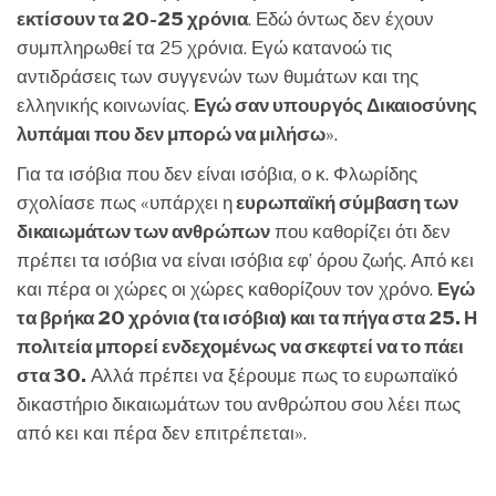
εκτίσουν τα 20-25 χρόνια
. Εδώ όντως δεν έχουν
συμπληρωθεί τα 25 χρόνια. Εγώ κατανοώ τις
αντιδράσεις των συγγενών των θυμάτων και της
ελληνικής κοινωνίας.
Εγώ σαν υπουργός Δικαιοσύνης
λυπάμαι που δεν μπορώ να μιλήσω
».
Για τα ισόβια που δεν είναι ισόβια, ο κ. Φλωρίδης
σχολίασε πως «υπάρχει η
ευρωπαϊκή σύμβαση των
δικαιωμάτων των ανθρώπων
που καθορίζει ότι δεν
πρέπει τα ισόβια να είναι ισόβια εφ’ όρου ζωής. Από κει
και πέρα οι χώρες οι χώρες καθορίζουν τον χρόνο.
Εγώ
τα βρήκα 20 χρόνια (τα ισόβια) και τα πήγα στα 25. Η
πολιτεία μπορεί ενδεχομένως να σκεφτεί να το πάει
στα 30.
Αλλά πρέπει να ξέρουμε πως το ευρωπαϊκό
δικαστήριο δικαιωμάτων του ανθρώπου σου λέει πως
από κει και πέρα δεν επιτρέπεται».