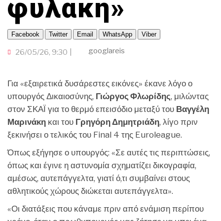
φυλακή»
Facebook
Twitter
Email
WhatsApp
Viber
googlareis
26/05/26, 9:30
Για «εξαιρετικά δυσάρεστες εικόνες» έκανε λόγο ο
υπουργός Δικαιοσύνης,
Γιώργος Φλωρίδης
, μιλώντας
στον ΣΚΑΪ για το θερμό επεισόδιο μεταξύ του
Βαγγέλη
Μαρινάκη
και του
Γρηγόρη Δημητριάδη
, λίγo πριν
ξεκινήσει ο τελικός του Final 4 της Euroleague.
Όπως εξήγησε ο υπουργός: «Σε αυτές τις περιπτώσεις,
όπως και έγινε η αστυνομία σχηματίζει δικογραφία,
αμέσως, αυτεπάγγελτα, γιατί ό,τι συμβαίνει στους
αθλητικούς χώρους διώκεται αυτεπάγγελτα».
«Οι διατάξεις που κάναμε πριν από ενάμιση περίπου