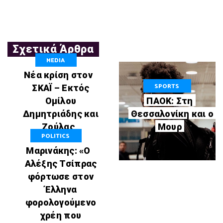
Σχετικά Άρθρα
MEDIA
Νέα κρίση στον
SPORTS
ΣΚΑΪ – Εκτός
Ομίλου
ΠΑΟΚ: Στη
Δημητριάδης και
Θεσσαλονίκη και ο
Ζούλας
Μουρ
POLITICS
Μαρινάκης: «Ο
Αλέξης Τσίπρας
φόρτωσε στον
Έλληνα
φορολογούμενο
χρέη που