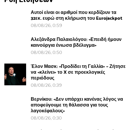
Αυτοί είναι οι αριθμοί που κερδίζουν τα
32εκ. ευρώ στη κλήρωση του Eurojackpot
08/08/26, 0:59
Αλεξάνδρα Παλαιολόγου: «Επειδή ήμουν
καινούργια ένιωσα βδέλυγμα»
08/08/26, 0:50
Έλον Μασκ: «Προδίδει τη Γαλλία» – Ζήτησε
να «κλείνει» το X σε προεκλογικές
περιόδους
08/08/26, 0:39
Βερνίκου: «Δεν υπάρχει κανένας λόγος να
αποφεύγουμε τη θάλασσα για τους
λαγοκέφαλους»
08/08/26, 0:30