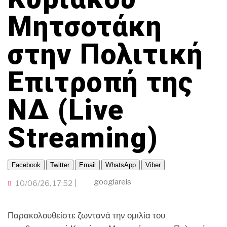
ΠΑΜΕ ΘΕΑΤΡΟ
ΟΜΟΓΕΝΕΙΑ
ΤΟΠΙΚΗ ΑΥΤΟΔΙΟΙΚΗΣΗ
ΟΙΚΟΝΟΜΙΑ
TRAVELLER
ΠΟΡΤΟΚΑΛΙ ΘΕΑ
Μητσοτάκη
CINEΜΑΔΕΣ
ΕΚΕΙ ΣΤΑ ΞΕΝΑ
INFLUENCER
ΑΛΛΑ ΣΠΟΡ
Ο ΛΑΟΣ ΤΡΑΓΟΥΔΙ ΘΕΛΕΙ
στην Πολιτική
GAMER
ΜΕΓΑΣ CHEF
ΒΡΟΥΜ ΒΡΟΥΜ
Επιτροπή της
ΝΔ (Live
Streaming)
Facebook
Twitter
Email
WhatsApp
Viber
googlareis
10/06/26, 17:52
Παρακολουθείστε ζωντανά την ομιλία του