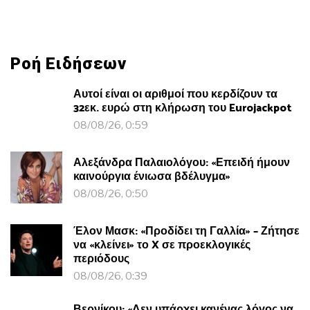
Ροή Ειδήσεων
Αυτοί είναι οι αριθμοί που κερδίζουν τα
32εκ. ευρώ στη κλήρωση του Eurojackpot
08/08/26, 0:59
Αλεξάνδρα Παλαιολόγου: «Επειδή ήμουν
καινούργια ένιωσα βδέλυγμα»
08/08/26, 0:50
Έλον Μασκ: «Προδίδει τη Γαλλία» – Ζήτησε
να «κλείνει» το X σε προεκλογικές
περιόδους
08/08/26, 0:39
Βερνίκου: «Δεν υπάρχει κανένας λόγος να