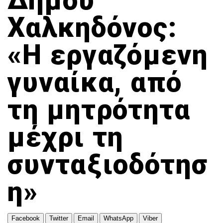
Δήμου
ΠΑΜΕ ΘΕΑΤΡΟ
ΟΜΟΓΕΝΕΙΑ
ΤΟΠΙΚΗ ΑΥΤΟΔΙΟΙΚΗΣΗ
ΟΙΚΟΝΟΜΙΑ
TRAVELLER
ΠΟΡΤΟΚΑΛΙ ΘΕΑ
Χαλκηδόνος:
CINEΜΑΔΕΣ
ΕΚΕΙ ΣΤΑ ΞΕΝΑ
INFLUENCER
ΑΛΛΑ ΣΠΟΡ
Ο ΛΑΟΣ ΤΡΑΓΟΥΔΙ ΘΕΛΕΙ
«Η εργαζόμενη
GAMER
ΜΕΓΑΣ CHEF
ΒΡΟΥΜ ΒΡΟΥΜ
γυναίκα, από
τη μητρότητα
μέχρι τη
συνταξιοδότησ
η»
Facebook
Twitter
Email
WhatsApp
Viber