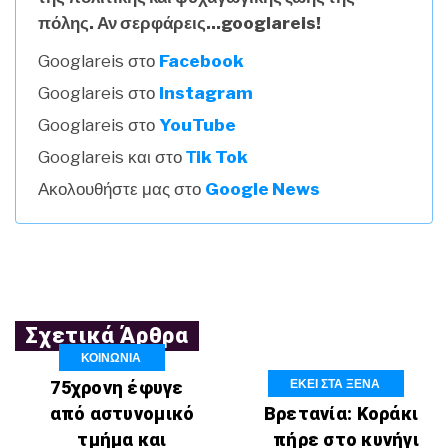
πόλης. Αν σερφάρεις...googlareis!
Googlareis στο
Facebook
Googlareis στο
Instagram
Googlareis στο
YouTube
Googlareis και στο
Τik Tok
Ακολουθήστε μας στο
Google News
Σχετικά Άρθρα
ΚΟΙΝΩΝΙΑ
ΕΚΕΙ ΣΤΑ ΞΕΝΑ
75χρονη έφυγε
από αστυνομικό
Βρετανία: Κοράκι
τμήμα και
πήρε στο κυνήγι