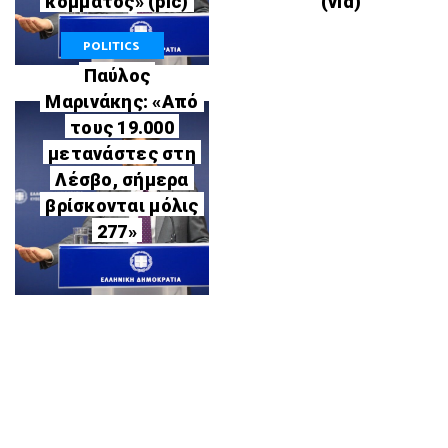
κόμματος» (pic)
(vid)
POLITICS
Παύλος
Μαρινάκης: «Από
τους 19.000
μετανάστες στη
Λέσβο, σήμερα
βρίσκονται μόλις
277»