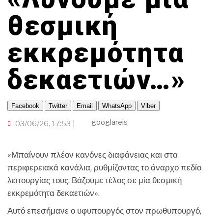
ΠΑΜΕ ΘΕΑΤΡΟ
ΟΜΟΓΕΝΕΙΑ
ΤΟΠΙΚΗ ΑΥΤΟΔΙΟΙΚΗΣΗ
TRAVELLER
ΟΙΚΟΝΟΜΙΑ
ΠΟΡΤΟΚΑΛΙ ΘΕΑ
θεσμική
CINEΜΑΔΕΣ
ΕΚΕΙ ΣΤΑ ΞΕΝΑ
INFLUENCER
ΑΛΛΑ ΣΠΟΡ
Ο ΛΑΟΣ ΤΡΑΓΟΥΔΙ ΘΕΛΕΙ
εκκρεμότητα
GAMER
ΜΕΓΑΣ CHEF
ΒΡΟΥΜ ΒΡΟΥΜ
δεκαετιών…»
Facebook
Twitter
Email
WhatsApp
Viber
googlareis
03/06/26, 17:53
«Μπαίνουν πλέον κανόνες διαφάνειας και στα
περιφερειακά κανάλια, ρυθμίζοντας το άναρχο πεδίο
λειτουργίας τους. Βάζουμε τέλος σε μία θεσμική
εκκρεμότητα δεκαετιών».
Αυτό επεσήμανε ο υφυπουργός στον πρωθυπουργό,