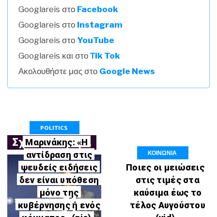
Googlareis στο
Facebook
Googlareis στο
Instagram
Googlareis στο
YouTube
Googlareis και στο
Τik Tok
Ακολουθήστε μας στο
Google News
POLITICS
Σχετικά Άρθρα
Μαρινάκης: «Η
ΚΟΙΝΩΝΙΑ
αντίδραση στις
ψευδείς ειδήσεις
Ποιες οι μειώσεις
δεν είναι υπόθεση
στις τιμές στα
μόνο της
καύσιμα έως το
κυβέρνησης ή ενός
τέλος Αυγούστου