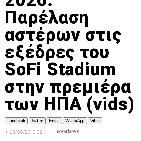
2026:
ΟΜΟΓΕΝΕΙΑ
TRAVELLER
ΟΙΚΟΝΟΜΙΑ
ΤΟΠΙΚΗ ΑΥΤΟΔΙΟΙΚΗΣΗ
ΠΟΡΤΟΚΑΛΙ ΘΕΑ
CINEΜΑΔΕΣ
Παρέλαση
ΕΚΕΙ ΣΤΑ ΞΕΝΑ
INFLUENCER
ΑΛΛΑ ΣΠΟΡ
Ο ΛΑΟΣ ΤΡΑΓΟΥΔΙ ΘΕΛΕΙ
GAMER
αστέρων στις
ΜΕΓΑΣ CHEF
ΒΡΟΥΜ ΒΡΟΥΜ
εξέδρες του
SoFi Stadium
στην πρεμιέρα
των ΗΠΑ (vids)
Facebook
Twitter
Email
WhatsApp
Viber
googlareis
13/06/26, 9:08