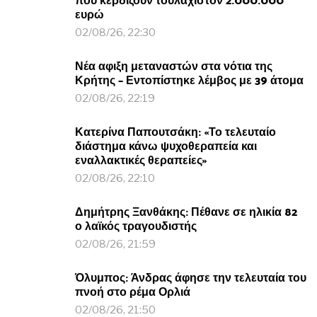
που κερδίζουν τουλάχιστον 2.000.000
ευρώ
02/08/26, 22:30
Νέα αφιξη μεταναστών στα νότια της
Κρήτης – Εντοπίστηκε λέμβος με 39 άτομα
02/08/26, 22:19
Κατερίνα Παπουτσάκη: «Το τελευταίο
διάστημα κάνω ψυχοθεραπεία και
εναλλακτικές θεραπείες»
02/08/26, 22:10
Δημήτρης Ξανθάκης: Πέθανε σε ηλικία 82
ο λαϊκός τραγουδιστής
02/08/26, 21:59
Όλυμπος: Άνδρας άφησε την τελευταία του
πνοή στο ρέμα Ορλιά
02/08/26, 21:50