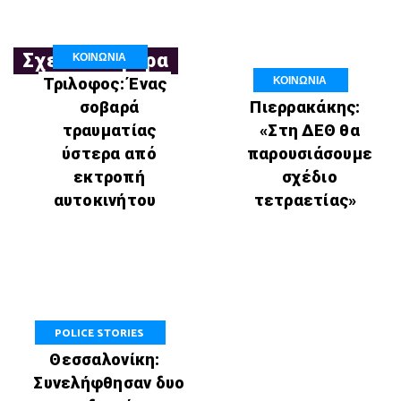
ΚΟΙΝΩΝΙΑ
Σχετικά Άρθρα
ΚΟΙΝΩΝΙΑ
Τριλοφος: Ένας
σοβαρά
Πιερρακάκης:
τραυματίας
«Στη ΔΕΘ θα
ύστερα από
παρουσιάσουμε
εκτροπή
σχέδιο
αυτοκινήτου
τετραετίας»
POLICE STORIES
Θεσσαλονίκη:
Συνελήφθησαν δυο