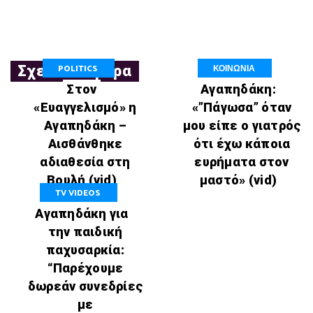
POLITICS
ΚΟΙΝΩΝΙΑ
Σχετικά Άρθρα
Στον
Αγαπηδάκη:
«Ευαγγελισμό» η
«”Πάγωσα” όταν
Αγαπηδάκη –
μου είπε ο γιατρός
Αισθάνθηκε
ότι έχω κάποια
αδιαθεσία στη
ευρήματα στον
Βουλή (vid)
μαστό» (vid)
TV VIDEOS
Αγαπηδάκη για
την παιδική
παχυσαρκία:
“Παρέχουμε
δωρεάν συνεδρίες
με