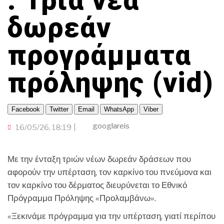
: Τρία νέα
ΟΜΟΓΕΝΕΙΑ
ΤΟΠΙΚΗ ΑΥΤΟΔΙΟΙΚΗΣΗ
ΠΟΡΤΟΚΑΛΙ ΘΕΑ
TRAVELLER
ΟΙΚΟΝΟΜΙΑ
CINEΜΑΔΕΣ
δωρεάν
ΕΚΕΙ ΣΤΑ ΞΕΝΑ
ΑΛΛΑ ΣΠΟΡ
INFLUENCER
Ο ΛΑΟΣ ΤΡΑΓΟΥΔΙ ΘΕΛΕΙ
προγράμματα
GAMER
ΜΕΓΑΣ CHEF
ΒΡΟΥΜ ΒΡΟΥΜ
πρόληψης (vid)
Facebook
Twitter
Email
WhatsApp
Viber
googlareis
16/05/26, 18:19
Με την ένταξη τριών νέων δωρεάν δράσεων που
αφορούν την υπέρταση, τον καρκίνο του πνεύμονα και
τον καρκίνο του δέρματος διευρύνεται το Εθνικό
Πρόγραμμα Πρόληψης «Προλαμβάνω».
«Ξεκινάμε πρόγραμμα για την υπέρταση, γιατί περίπου