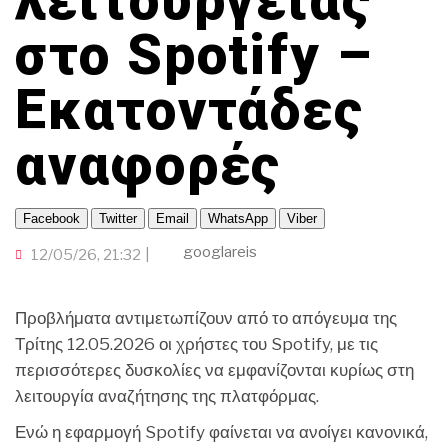
λειτουργείας
ΓΙΑ ΤΟΥΣ…300!
ΟΜΟΓΕΝΕΙΑ
ΟΙΚΟΝΟΜΙΑ
ΠΟΡΤΟΚΑΛΙ ΘΕΑ
TRAVELLER
CINEΜΑΔΕΣ
στο Spotify –
ΤΟΠΙΚΗ ΑΥΤΟΔΙΟΙΚΗΣΗ
ΕΚΕΙ ΣΤΑ ΞΕΝΑ
ΑΛΛΑ ΣΠΟΡ
INFLUENCER
Ο ΛΑΟΣ ΤΡΑΓΟΥΔΙ ΘΕΛΕΙ
Εκατοντάδες
GAMER
ΜΕΓΑΣ CHEF
ΒΡΟΥΜ ΒΡΟΥΜ
αναφορές
Facebook
Twitter
Email
WhatsApp
Viber
googlareis
12/05/26, 21:32
Προβλήματα αντιμετωπίζουν από το απόγευμα της
Τρίτης 12.05.2026 οι χρήστες του Spotify, με τις
περισσότερες δυσκολίες να εμφανίζονται κυρίως στη
λειτουργία αναζήτησης της πλατφόρμας.
Ενώ η εφαρμογή Spotify φαίνεται να ανοίγει κανονικά,