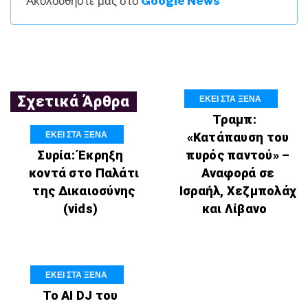
Ακολουθήστε μας στο
Google News
ΕΚΕΙ ΣΤΑ ΞΕΝΑ
Σχετικά Άρθρα
Τραμπ:
ΕΚΕΙ ΣΤΑ ΞΕΝΑ
«Κατάπαυση του
Συρία: Έκρηξη
πυρός παντού» –
κοντά στο Παλάτι
Αναφορά σε
της Δικαιοσύνης
Ισραήλ, Χεζμπολάχ
(vids)
και Λίβανο
ΕΚΕΙ ΣΤΑ ΞΕΝΑ
Το AI DJ του