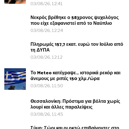
03/08/26, 12:41
Νεκρός βρέθηκε ο 58χρονος ψυχολόγος
που είχε εξαφανιστεί από το Ναύπλιο
03/08/26, 12:24
Πληρωμές 157,7 εκατ. ευρώ τον Ιούλιο από
τη ΔΥΠΑ
03/08/26, 12:12
Το Meteo κατέγραψε… ιστορικά ρεκόρ και
άνεμους με ριπές 150 χλμ./ώρα
03/08/26, 11:50
Θεσσαλονίκη: Πρόστιμα για βόλτα χωρίς
λουρί και άλλες παραλείψεις
03/08/26, 11:45
Σύμη: Σώοι και οι οκτώ επιβαίνοντες στο