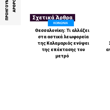
Π
Ρ
Ο
Η
Γ
Ο
Υ
Ε
Ν
Ο
Α
Ρ
Θ
Ρ
Μ
Ο
Σχετικά Άρθρα
ΚΟΙΝΩΝΙΑ
Θεσσαλονίκη: Τι αλλάζει
στα αστικά λεωφορεία
της Καλαμαριάς ενόψει
της επέκτασης του
α
μετρό