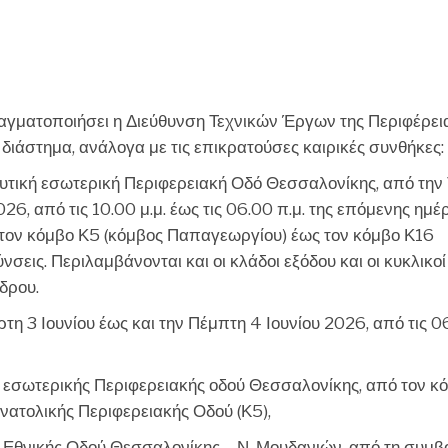
CHEF
αγματοποιήσει η Διεύθυνση Τεχνικών Έργων της Περιφέρει
διάστημα, ανάλογα με τις επικρατούσες καιρικές συνθήκες:
δυτική εσωτερική Περιφερειακή Οδό Θεσσαλονίκης, από την 
26, από τις 10.00 μ.μ. έως τις 06.00 π.μ. της επόμενης ημέ
ό τον κόμβο Κ5 (κόμβος Παπαγεωργίου) έως τον κόμβο Κ16
σεις. Περιλαμβάνονται και οι κλάδοι εξόδου και οι κυκλικοί
δρου.
τη 3 Ιουνίου έως και την Πέμπτη 4 Ιουνίου 2026, από τις 0
ς εσωτερικής Περιφερειακής οδού Θεσσαλονίκης, από τον κ
ανατολικής Περιφερειακής Οδού (Κ5),
ς Εθνικής Οδού Θεσσαλονίκης – Ν. Μουδανιών, από τη συμβ