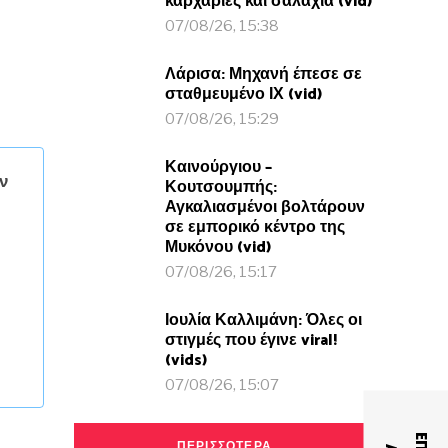
καρχαρίες και σαλάχια (vid)
07/08/26, 15:38
Λάρισα: Μηχανή έπεσε σε
σταθμευμένο ΙΧ (vid)
07/08/26, 15:29
Καινούργιου –
ν
Κουτσουμπής:
Αγκαλιασμένοι βολτάρουν
σε εμπορικό κέντρο της
Μυκόνου (vid)
07/08/26, 15:17
Ιουλία Καλλιμάνη: Όλες οι
στιγμές που έγινε viral!
(vids)
07/08/26, 15:07
ΠΕΡΙΣΣΟΤΕΡΑ