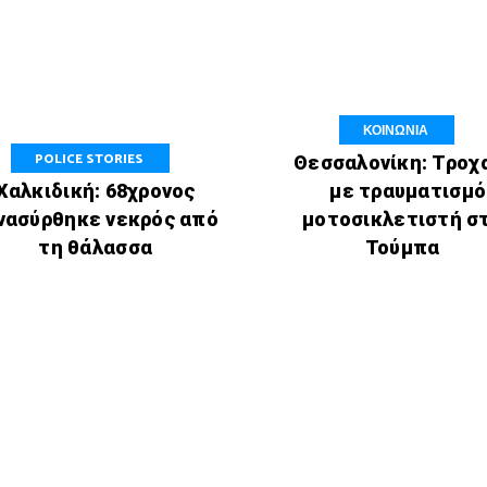
ΚΟΙΝΩΝΙΑ
POLICE STORIES
Θεσσαλονίκη: Τροχ
Χαλκιδική: 68χρονος
με τραυματισμό
νασύρθηκε νεκρός από
μοτοσικλετιστή σ
τη θάλασσα
Τούμπα