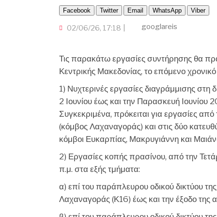
Facebook
Twitter
Email
WhatsApp
Viber
googlareis
02/06/26, 17:18
Τις παρακάτω εργασίες συντήρησης θα πρ
Κεντρικής Μακεδονίας, το επόμενο χρονικό 
1) Νυχτερινές εργασίες διαγράμμισης στη 
2 Ιουνίου έως και την Παρασκευή Ιουνίου 20
Συγκεκριμένα, πρόκειται για εργασίες απ
(κόμβος Λαχαναγοράς) και στις δύο κατευθύν
κόμβοι Ευκαρπίας, Μακρυγιάννη και Μαιάν
2) Εργασίες κοπής πρασίνου, από την Τετάρ
π.μ. στα εξής τμήματα:
α) επί του παράπλευρου οδικού δικτύου τη
Λαχαναγοράς (Κ16) έως και την έξοδο της 
β) επί του παράπλευρου οδικού δικτύου τη