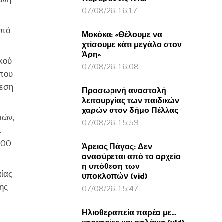
07/08/26, 16:17
από
Μοκόκα: «Θέλουμε να
χτίσουμε κάτι μεγάλο στον
Άρη»
ικού
07/08/26, 16:08
 που
λεση
Προσωρινή αναστολή
λειτουργίας των παιδικών
χαρών στον δήμο Πέλλας
ιών,
07/08/26, 15:59
.
,00
Άρειος Πάγος: Δεν
ανασύρεται από το αρχείο
η υπόθεση των
αίας
υποκλοπών (vid)
ης
07/08/26, 15:47
Ηλιοθεραπεία παρέα με…