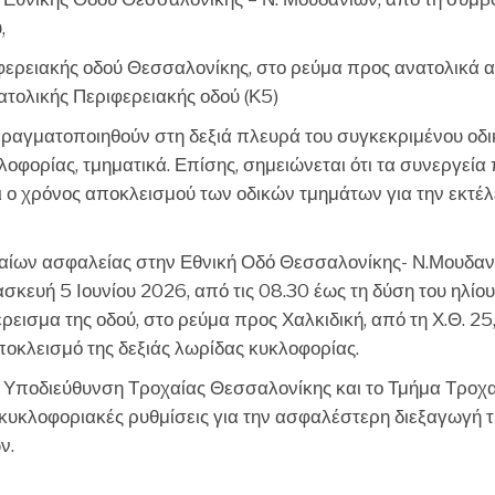
,
ιφερειακής οδού Θεσσαλονίκης, στο ρεύμα προς ανατολικά 
ατολικής Περιφερειακής οδού (Κ5)
α πραγματοποιηθούν στη δεξιά πλευρά του συγκεκριμένου οδ
οφορίας, τμηματικά. Επίσης, σημειώνεται ότι τα συνεργεία
 ότι ο χρόνος αποκλεισμού των οδικών τμημάτων για την εκτέ
θαίων ασφαλείας στην Εθνική Οδό Θεσσαλονίκης- Ν.Μουδαν
ασκευή 5 Ιουνίου 2026, από τις 08.30 έως τη δύση του ηλίου
έρεισμα της οδού, στο ρεύμα προς Χαλκιδική, από τη Χ.Θ. 25
ποκλεισμό της δεξιάς λωρίδας κυκλοφορίας.
ην Υποδιεύθυνση Τροχαίας Θεσσαλονίκης και το Τμήμα Τροχ
κυκλοφοριακές ρυθμίσεις για την ασφαλέστερη διεξαγωγή τ
ν.