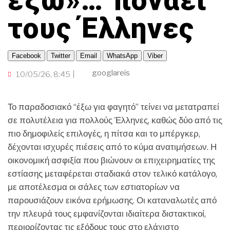
έξω»… πονάει
TRAVELLER
ΤΟΠΙΚΗ ΑΥΤΟΔΙΟΙΚΗΣΗ
ΟΙΚΟΝΟΜΙΑ
ΠΟΡΤΟΚΑΛΙ ΘΕΑ
CINEΜΑΔΕΣ
ΕΚΕΙ ΣΤΑ ΞΕΝΑ
τους Έλληνες
INFLUENCER
ΑΛΛΑ ΣΠΟΡ
Ο ΛΑΟΣ ΤΡΑΓΟΥΔΙ ΘΕΛΕΙ
GAMER
ΜΕΓΑΣ CHEF
Facebook
Twitter
Email
WhatsApp
Viber
ΒΡΟΥΜ ΒΡΟΥΜ
googlareis
10/05/26, 8:45
Το παραδοσιακό “έξω για φαγητό” τείνει να μετατραπεί
σε πολυτέλεια για πολλούς Έλληνες, καθώς δύο από τις
πιο δημοφιλείς επιλογές, η πίτσα και το μπέργκερ,
δέχονται ισχυρές πιέσεις από το κύμα ανατιμήσεων. Η
οικονομική ασφιξία που βιώνουν οι επιχειρηματίες της
εστίασης μεταφέρεται σταδιακά στον τελικό κατάλογο,
με αποτέλεσμα οι σάλες των εστιατορίων να
παρουσιάζουν εικόνα ερήμωσης. Οι καταναλωτές από
την πλευρά τους εμφανίζονται ιδιαίτερα διστακτικοί,
περιορίζοντας τις εξόδους τους στο ελάχιστο