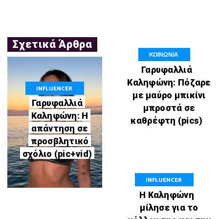
Σχετικά Άρθρα
ΚΟΙΝΩΝΙΑ
Γαρυφαλλιά
Καληφώνη: Πόζαρε
INFLUENCER
με μαύρο μπικίνι
Γαρυφαλλιά
μπροστά σε
Καληφώνη: Η
καθρέφτη (pics)
απάντηση σε
προσβλητικό
σχόλιο (pic+vid)
INFLUENCER
Η Καληφώνη
μίλησε για το