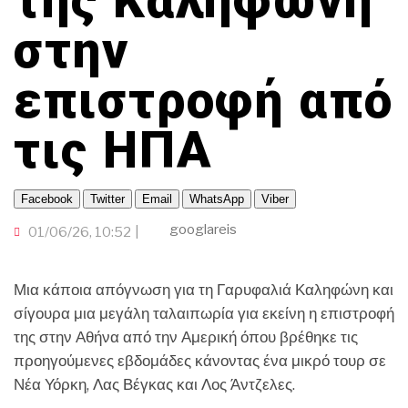
της Καληφώνη
ΠΑΜΕ ΘΕΑΤΡΟ
ΟΜΟΓΕΝΕΙΑ
TRAVELLER
ΤΟΠΙΚΗ ΑΥΤΟΔΙΟΙΚΗΣΗ
ΟΙΚΟΝΟΜΙΑ
ΠΟΡΤΟΚΑΛΙ ΘΕΑ
στην
CINEΜΑΔΕΣ
ΕΚΕΙ ΣΤΑ ΞΕΝΑ
INFLUENCER
ΑΛΛΑ ΣΠΟΡ
Ο ΛΑΟΣ ΤΡΑΓΟΥΔΙ ΘΕΛΕΙ
GAMER
επιστροφή από
ΜΕΓΑΣ CHEF
ΒΡΟΥΜ ΒΡΟΥΜ
τις ΗΠΑ
Facebook
Twitter
Email
WhatsApp
Viber
googlareis
01/06/26, 10:52
Μια κάποια απόγνωση για τη Γαρυφαλιά Καληφώνη και
σίγουρα μια μεγάλη ταλαιπωρία για εκείνη η επιστροφή
της στην Αθήνα από την Αμερική όπου βρέθηκε τις
προηγούμενες εβδομάδες κάνοντας ένα μικρό τουρ σε
Νέα Υόρκη, Λας Βέγκας και Λος Άντζελες.