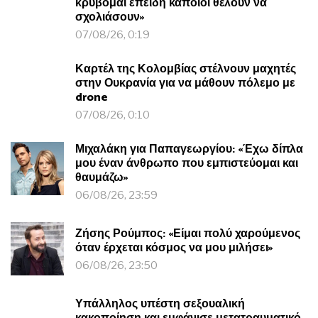
κρύβομαι επειδή κάποιοι θέλουν να
σχολιάσουν»
07/08/26, 0:19
Καρτέλ της Κολομβίας στέλνουν μαχητές
στην Ουκρανία για να μάθουν πόλεμο με
drone
07/08/26, 0:10
Μιχαλάκη για Παπαγεωργίου: «Έχω δίπλα
μου έναν άνθρωπο που εμπιστεύομαι και
θαυμάζω»
06/08/26, 23:59
Ζήσης Ρούμπος: «Είμαι πολύ χαρούμενος
όταν έρχεται κόσμος να μου μιλήσει»
06/08/26, 23:50
Υπάλληλος υπέστη σεξουαλική