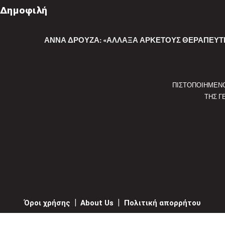
Δημοφιλή
ΆΝΝΑ ΔΡΟΎΖΑ: «ΆΛΛΑΞΑ ΑΡΚΕΤΟΎΣ ΘΕΡΑΠΕΥΤΈΣ
ΠΙΣΤΟΠΟΙΗΜΕΝ
ΤΗΣ Γ
Όροι χρήσης
|
About Us
|
Πολιτική απορρήτου