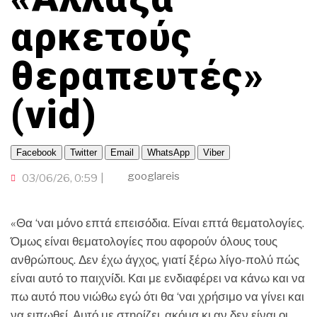
ΦΟΥΤΜΠΑΛΕΡΑ
TRAVELLER
ΤΟΠΙΚΗ ΑΥΤΟΔΙΟΙΚΗΣΗ
ΟΙΚΟΝΟΜΙΑ
ΕΚΕΙ ΣΤΑ ΞΕΝΑ
αρκετούς
ΠΟΡΤΟΚΑΛΙ ΘΕΑ
INFLUENCER
ΑΛΛΑ ΣΠΟΡ
GAMER
θεραπευτές»
ΒΡΟΥΜ ΒΡΟΥΜ
ΠΑΜΕ ΘΕΑΤΡΟ
(vid)
CINEΜΑΔΕΣ
Ο ΛΑΟΣ ΤΡΑΓΟΥΔΙ ΘΕΛΕΙ
Facebook
Twitter
Email
WhatsApp
Viber
ΜΕΓΑΣ CHEF
googlareis
03/06/26, 0:59
«Θα ‘ναι μόνο επτά επεισόδια. Είναι επτά θεματολογίες.
Όμως είναι θεματολογίες που αφορούν όλους τους
ανθρώπους. Δεν έχω άγχος, γιατί ξέρω λίγο-πολύ πώς
είναι αυτό το παιχνίδι. Και με ενδιαφέρει να κάνω και να
πω αυτό που νιώθω εγώ ότι θα ‘ναι χρήσιμο να γίνει και
να ειπωθεί. Αυτό με στηρίζει, ακόμα κι αν δεν είναι οι