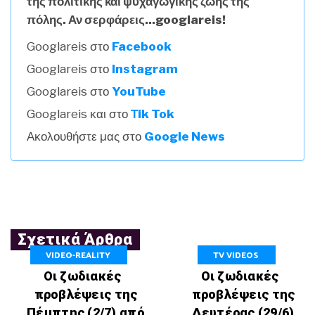
της πολιτικής και ψυχαγωγικής ζωής της
πόλης. Αν σερφάρεις...googlareis!
Googlareis στο
Facebook
Googlareis στο
Instagram
Googlareis στο
YouTube
Googlareis και στο
Τik Tok
Ακολουθήστε μας στο
Google News
Σχετικά Άρθρα
VIDEO-REALITY
TV VIDEOS
Οι ζωδιακές
Οι ζωδιακές
προβλέψεις της
προβλέψεις της
Πέμπτης (2/7) από
Δευτέρας (29/6)