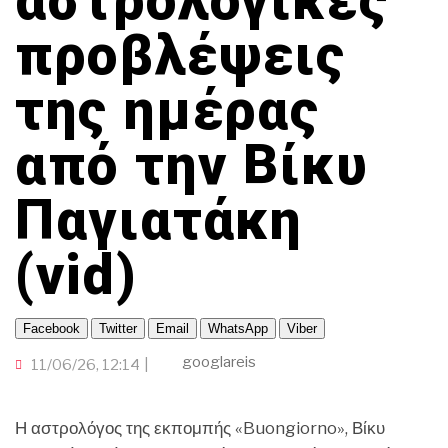
αστρολογικές
ΠΑΜΕ ΘΕΑΤΡΟ
ΤΟΠΙΚΗ ΑΥΤΟΔΙΟΙΚΗΣΗ
ΟΙΚΟΝΟΜΙΑ
TRAVELLER
ΠΟΡΤΟΚΑΛΙ ΘΕΑ
ΕΚΕΙ ΣΤΑ ΞΕΝΑ
προβλέψεις
CINEΜΑΔΕΣ
INFLUENCER
ΑΛΛΑ ΣΠΟΡ
Ο ΛΑΟΣ ΤΡΑΓΟΥΔΙ ΘΕΛΕΙ
της ημέρας
GAMER
ΜΕΓΑΣ CHEF
ΒΡΟΥΜ ΒΡΟΥΜ
από την Βίκυ
Παγιατάκη
(vid)
Facebook
Twitter
Email
WhatsApp
Viber
googlareis
11/06/26, 12:14
Η αστρολόγος της εκπομπής «Buongiorno», Βίκυ