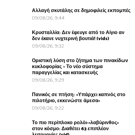
Αλλαγή σκυτάλης σε δημοφιλείς εκπομπές
09/08/26, 9:44
Κρυσταλλία: Δεν έφευγε από το Αίγιο αν
δεν έκανε νυχτερινή βουτιά! (vids)
09/08/26, 9:32
Οριστική λύση στο ζήτημα των πινακίδων
κυκλοφορίας – Το νέο σύστημα
παραγγελίας και κατασκευής
09/08/26, 9:29
Πανικός σε πτήση: «Υπάρχει καπνός στο
πιλοτήριο, εκκενώστε άμεσα»
09/08/26, 9:22
Το πιο περίπλοκο ρολόι-«λαβύρινθος»
στον κόσμο: Διαθέτει 63 επιπλέον
λειτουργίες (vid)