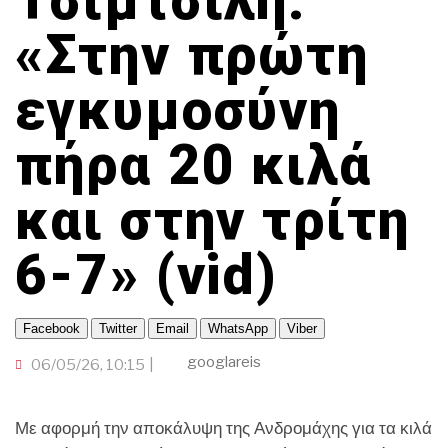
Τσιμτσιλή:
ΟΜΟΓΕΝΕΙΑ
ΤΟΠΙΚΗ ΑΥΤΟΔΙΟΙΚΗΣΗ
ΠΟΡΤΟΚΑΛΙ ΘΕΑ
TRAVELLER
ΟΙΚΟΝΟΜΙΑ
CINEΜΑΔΕΣ
«Στην πρώτη
ΕΚΕΙ ΣΤΑ ΞΕΝΑ
ΑΛΛΑ ΣΠΟΡ
INFLUENCER
Ο ΛΑΟΣ ΤΡΑΓΟΥΔΙ ΘΕΛΕΙ
εγκυμοσύνη
GAMER
ΜΕΓΑΣ CHEF
ΒΡΟΥΜ ΒΡΟΥΜ
πήρα 20 κιλά
και στην τρίτη
6-7» (vid)
Facebook
Twitter
Email
WhatsApp
Viber
googlareis
06/05/26, 10:15
Με αφορμή την αποκάλυψη της Ανδρομάχης για τα κιλά