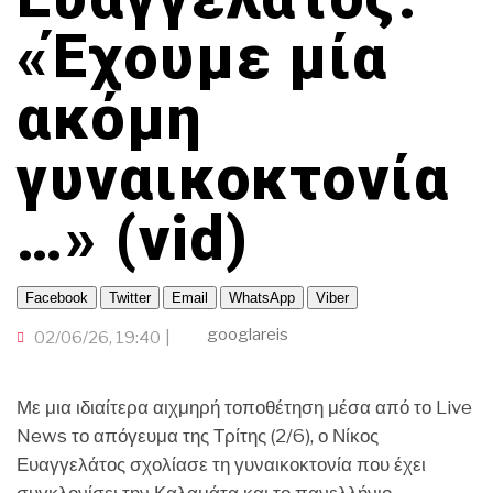
ΦΟΥΤΜΠΑΛΕΡΑ
TRAVELLER
ΤΟΠΙΚΗ ΑΥΤΟΔΙΟΙΚΗΣΗ
ΟΙΚΟΝΟΜΙΑ
ΕΚΕΙ ΣΤΑ ΞΕΝΑ
«Έχουμε μία
ΠΟΡΤΟΚΑΛΙ ΘΕΑ
INFLUENCER
ΑΛΛΑ ΣΠΟΡ
GAMER
ακόμη
ΒΡΟΥΜ ΒΡΟΥΜ
ΠΑΜΕ ΘΕΑΤΡΟ
γυναικοκτονία
CINEΜΑΔΕΣ
…» (vid)
Ο ΛΑΟΣ ΤΡΑΓΟΥΔΙ ΘΕΛΕΙ
ΜΕΓΑΣ CHEF
Facebook
Twitter
Email
WhatsApp
Viber
googlareis
02/06/26, 19:40
Με μια ιδιαίτερα αιχμηρή τοποθέτηση μέσα από το Live
News το απόγευμα της Τρίτης (2/6), ο Νίκος
Ευαγγελάτος σχολίασε τη γυναικοκτονία που έχει