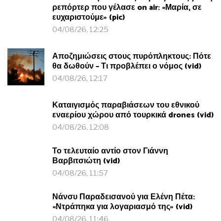
ρεπόρτερ που γέλασε on air: «Μαρία, σε
ευχαριστούμε» (pic)
04/08/26, 12:25
Αποζημιώσεις στους πυρόπληκτους: Πότε
θα δωθούν – Τι προβλέπει ο νόμος (vid)
04/08/26, 12:17
Καταιγισμός παραβιάσεων του εθνικού
εναερίου χώρου από τουρκικά drones (vid)
04/08/26, 12:08
Το τελευταίο αντίο στον Γιάννη
Βαρβιτσιώτη (vid)
04/08/26, 11:57
Νάνσυ Παραδεισανού για Ελένη Πέτα:
«Ντράπηκα για λογαριασμό της» (vid)
04/08/26, 11:46