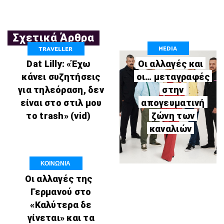
Σχετικά Άρθρα
MEDIA
TRAVELLER
Οι αλλαγές και
Dat Lilly: «Έχω
οι… μεταγραφές
κάνει συζητήσεις
στην
για τηλεόραση, δεν
απογευματινή
είναι στο στιλ μου
ζώνη των
το trash» (vid)
καναλιών
ΚΟΙΝΩΝΙΑ
Οι αλλαγές της
Γερμανού στο
«Καλύτερα δε
γίνεται» και τα