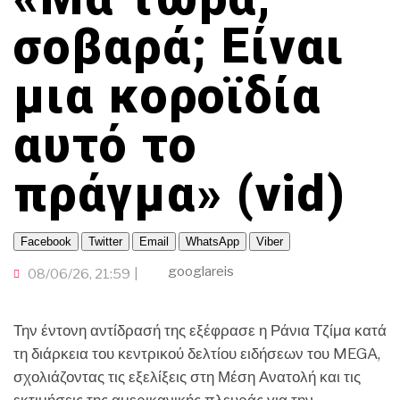
TRAVELLER
ΤΟΠΙΚΗ ΑΥΤΟΔΙΟΙΚΗΣΗ
ΟΙΚΟΝΟΜΙΑ
ΠΟΡΤΟΚΑΛΙ ΘΕΑ
CINEΜΑΔΕΣ
ΕΚΕΙ ΣΤΑ ΞΕΝΑ
σοβαρά; Είναι
INFLUENCER
ΑΛΛΑ ΣΠΟΡ
Ο ΛΑΟΣ ΤΡΑΓΟΥΔΙ ΘΕΛΕΙ
μια κοροϊδία
GAMER
ΜΕΓΑΣ CHEF
ΒΡΟΥΜ ΒΡΟΥΜ
αυτό το
πράγμα» (vid)
Facebook
Twitter
Email
WhatsApp
Viber
googlareis
08/06/26, 21:59
Την έντονη αντίδρασή της εξέφρασε η Ράνια Τζίμα κατά
τη διάρκεια του κεντρικού δελτίου ειδήσεων του MEGA,
σχολιάζοντας τις εξελίξεις στη Μέση Ανατολή και τις