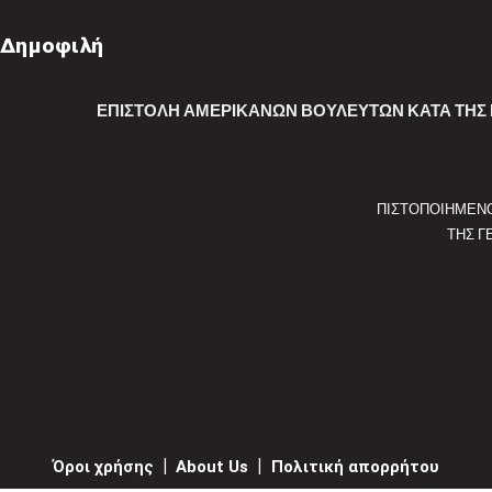
Δημοφιλή
ΕΠΙΣΤΟΛΉ ΑΜΕΡΙΚΑΝΏΝ ΒΟΥΛΕΥΤΏΝ ΚΑΤΆ ΤΗΣ Π
ΠΙΣΤΟΠΟΙΗΜΕΝ
ΤΗΣ Γ
Όροι χρήσης
|
About Us
|
Πολιτική απορρήτου