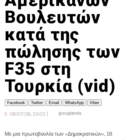
Αμερικανών
ΤΟΠΙΚΗ ΑΥΤΟΔΙΟΙΚΗΣΗ
ΕΚΕΙ ΣΤΑ ΞΕΝΑ
TRAVELLER
ΟΙΚΟΝΟΜΙΑ
ΠΟΡΤΟΚΑΛΙ ΘΕΑ
Βουλευτών
INFLUENCER
ΑΛΛΑ ΣΠΟΡ
κατά της
GAMER
ΒΡΟΥΜ ΒΡΟΥΜ
ΠΑΜΕ ΘΕΑΤΡΟ
πώλησης των
CINEΜΑΔΕΣ
F35 στη
Ο ΛΑΟΣ ΤΡΑΓΟΥΔΙ ΘΕΛΕΙ
ΜΕΓΑΣ CHEF
Τουρκία (vid)
Facebook
Twitter
Email
WhatsApp
Viber
googlareis
08/07/26, 10:02
Με μια πρωτοβουλία των «Δημοκρατικών», 18