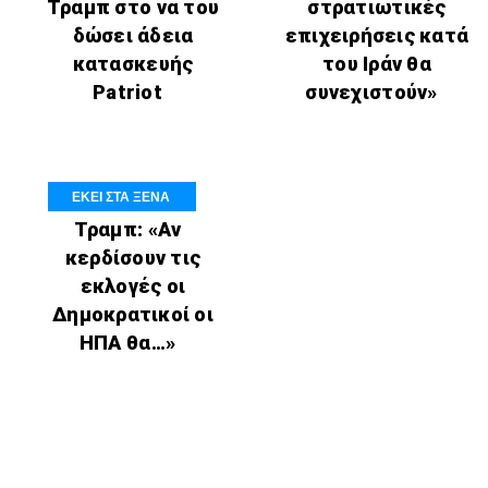
Τραμπ στο να του
στρατιωτικές
δώσει άδεια
επιχειρήσεις κατά
κατασκευής
του Ιράν θα
Patriot
συνεχιστούν»
ΕΚΕΙ ΣΤΑ ΞΕΝΑ
Τραμπ: «Αν
κερδίσουν τις
εκλογές οι
Δημοκρατικοί οι
ΗΠΑ θα…»