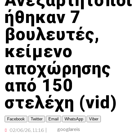
Ανεξαρτητοποι
TRAVELLER
ΤΟΠΙΚΗ ΑΥΤΟΔΙΟΙΚΗΣΗ
ΟΙΚΟΝΟΜΙΑ
ΠΟΡΤΟΚΑΛΙ ΘΕΑ
CINEΜΑΔΕΣ
ΕΚΕΙ ΣΤΑ ΞΕΝΑ
ήθηκαν 7
INFLUENCER
ΑΛΛΑ ΣΠΟΡ
Ο ΛΑΟΣ ΤΡΑΓΟΥΔΙ ΘΕΛΕΙ
GAMER
βουλευτές,
ΜΕΓΑΣ CHEF
ΒΡΟΥΜ ΒΡΟΥΜ
κείμενο
αποχώρησης
από 150
στελέχη (vid)
Facebook
Twitter
Email
WhatsApp
Viber
googlareis
02/06/26, 11:16