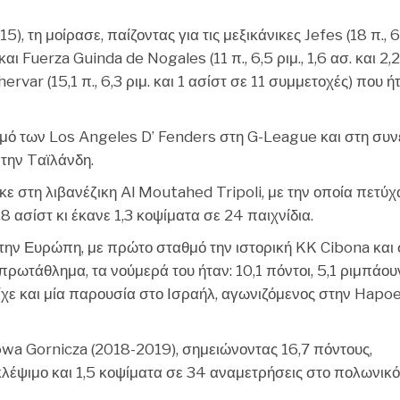
, τη μοίρασε, παίζοντας για τις μεξικάνικες Jefes (18 π., 6
 και Fuerza Guinda de Nogales (11 π., 6,5 ριμ., 1,6 ασ. και 2,
ervar (15,1 π., 6,3 ριμ. και 1 ασίστ σε 11 συμμετοχές) που ή
μό των Los Angeles D’ Fenders στη G-League και στη συν
την Tαϊλάνδη.
ε στη λιβανέζικη Al Moutahed Tripoli, με την οποία πετύχ
,8 ασίστ κι έκανε 1,3 κοψίματα σε 24 παιχνίδια.
ην Ευρώπη, με πρώτο σταθμό την ιστορική KK Cibona και 
ωτάθλημα, τα νούμερά του ήταν: 10,1 πόντοι, 5,1 ριμπάουν
είχε και μία παρουσία στο Ισραήλ, αγωνιζόμενος στην Hapoel
wa Gornicza (2018-2019), σημειώνοντας 16,7 πόντους,
κλέψιμο και 1,5 κοψίματα σε 34 αναμετρήσεις στο πολωνικό