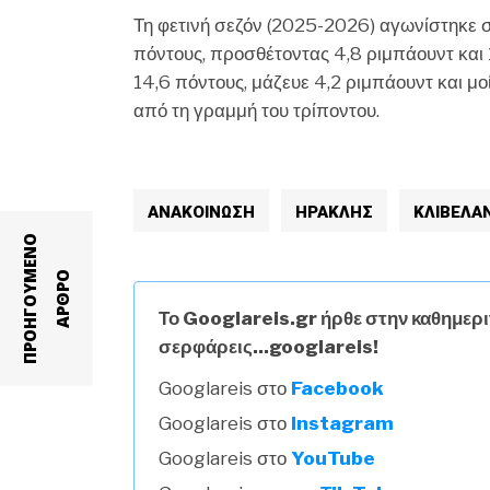
Τη φετινή σεζόν (2025-2026) αγωνίστηκε 
πόντους, προσθέτοντας 4,8 ριμπάουντ και
14,6 πόντους, μάζευε 4,2 ριμπάουντ και μο
από τη γραμμή του τρίποντου.
ΑΝΑΚΟΊΝΩΣΗ
ΗΡΑΚΛΉΣ
ΚΛΙΒΕΛΑ
Π
Ρ
Ο
Η
Γ
Ο
Υ
Ε
Ν
Ο
Α
Ρ
Θ
Ρ
Μ
Ο
Το Googlareis.gr ήρθε στην καθημερι
σερφάρεις...googlareis!
Googlareis στο
Facebook
Googlareis στο
Instagram
Googlareis στο
YouTube