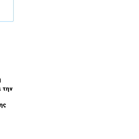
Η
ι την
ης