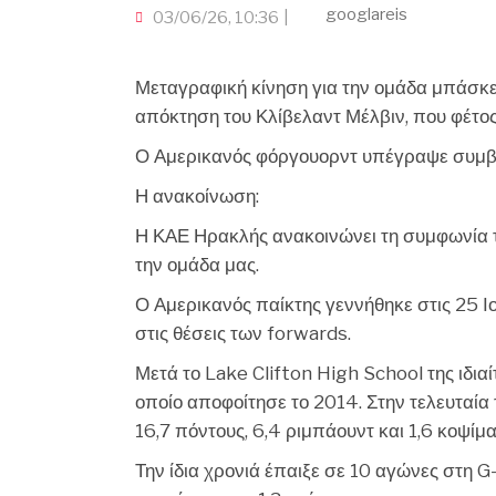
googlareis
03/06/26, 10:36
Μεταγραφική κίνηση για την ομάδα μπάσκε
απόκτηση του Κλίβελαντ Μέλβιν, που φέτο
Ο Αμερικανός φόργουορντ υπέγραψε συμβό
Η ανακοίνωση:
Η ΚΑΕ Ηρακλής ανακοινώνει τη συμφωνία τ
την ομάδα μας.
Ο Αμερικανός παίκτης γεννήθηκε στις 25 Ιο
στις θέσεις των forwards.
Μετά το Lake Clifton High School της ιδια
οποίο αποφοίτησε το 2014. Στην τελευταία
16,7 πόντους, 6,4 ριμπάουντ και 1,6 κοψίμα
Την ίδια χρονιά έπαιξε σε 10 αγώνες στη G