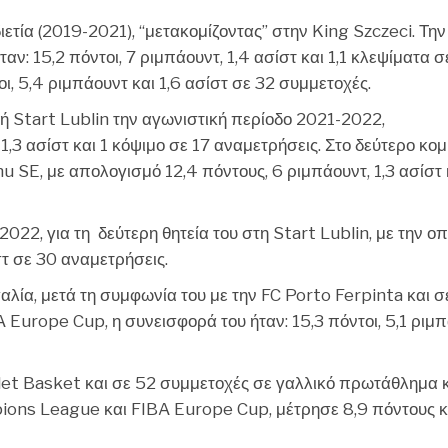
ετία (2019-2021), “μετακομίζοντας” στην King Szczeci. Την
αν: 15,2 πόντοι, 7 ριμπάουντ, 1,4 ασίστ και 1,1 κλεψίματα σ
οι, 5,4 ριμπάουντ και 1,6 ασίστ σε 32 συμμετοχές.
ή Start Lublin την αγωνιστική περίοδο 2021-2022,
,3 ασίστ και 1 κόψιμο σε 17 αναμετρήσεις. Στο δεύτερο κομ
 SE, με απολογισμό 12,4 πόντους, 6 ριμπάουντ, 1,3 ασίστ 
022, για τη δεύτερη θητεία του στη Start Lublin, με την οπ
στ σε 30 αναμετρήσεις.
ία, μετά τη συμφωνία του με την FC Porto Ferpinta και σ
Europe Cup, η συνεισφορά του ήταν: 15,3 πόντοι, 5,1 ριμ
let Basket και σε 52 συμμετοχές σε γαλλικό πρωτάθλημα 
ons League και FIBA Europe Cup, μέτρησε 8,9 πόντους κα