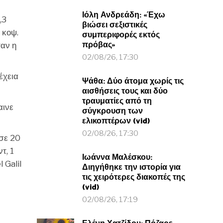
Ιόλη Ανδρεάδη: «Έχω
,3
βιώσει σεξιστικές
2 κοψ.
συμπεριφορές εκτός
πρόβας»
ταν η
02/08/26, 17:30
έχεια
Ψάθα: Δύο άτομα χωρίς τις
αισθήσεις τους και δύο
τραυματίες από τη
αινε
σύγκρουση των
ελικοπτέρων (vid)
02/08/26, 17:30
σε 20
τ, 1
Ιωάννα Μαλέσκου:
 Galil
Διηγήθηκε την ιστορία για
τις χειρότερες διακοπές της
(vid)
02/08/26, 17:19