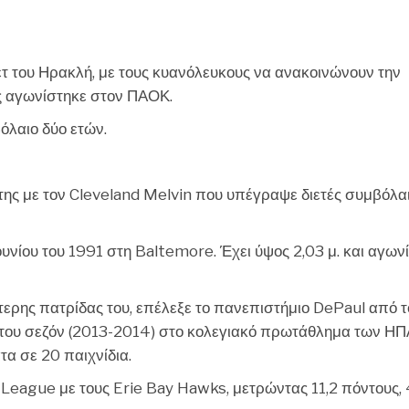
CHEF
τ του Ηρακλή, με τους κυανόλευκους να ανακοινώνουν την
ς αγωνίστηκε στον ΠΑΟΚ.
λαιο δύο ετών.
ης με τον Cleveland Melvin που υπέγραψε διετές συμβόλα
υνίου του 1991 στη Baltemore. Έχει ύψος 2,03 μ. και αγωνί
ίτερης πατρίδας του, επέλεξε το πανεπιστήμιο DePaul από τ
 του σεζόν (2013-2014) στο κολεγιακό πρωτάθλημα των ΗΠ
τα σε 20 παιχνίδια.
-League με τους Erie Bay Hawks, μετρώντας 11,2 πόντους, 