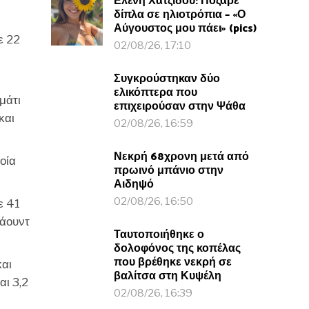
Ελένη Χατζίδου: Πόζαρε
δίπλα σε ηλιοτρόπια – «Ο
Αύγουστος μου πάει» (pics)
ε 22
02/08/26, 17:10
Συγκρούστηκαν δύο
ελικόπτερα που
μάτι
επιχειρούσαν στην Ψάθα
και
02/08/26, 16:59
Νεκρή 68χρονη μετά από
οία
πρωινό μπάνιο στην
Αιδηψό
02/08/26, 16:50
ε 41
πάουντ
Ταυτοποιήθηκε ο
δολοφόνος της κοπέλας
που βρέθηκε νεκρή σε
και
βαλίτσα στη Κυψέλη
ι 3,2
02/08/26, 16:39