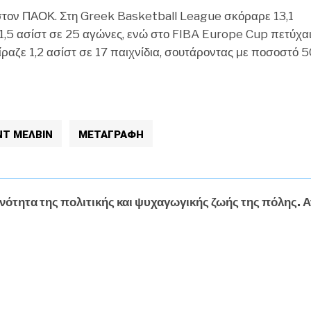
στον ΠΑΟΚ. Στη Greek Basketball League σκόραρε 13,1
 1,5 ασίστ σε 25 αγώνες, ενώ στο FIBA Europe Cup πετύχα
ίραζε 1,2 ασίστ σε 17 παιχνίδια, σουτάροντας με ποσοστό 
ΝΤ ΜΕΛΒΙΝ
ΜΕΤΑΓΡΑΦΉ
νότητα της πολιτικής και ψυχαγωγικής ζωής της πόλης. Α