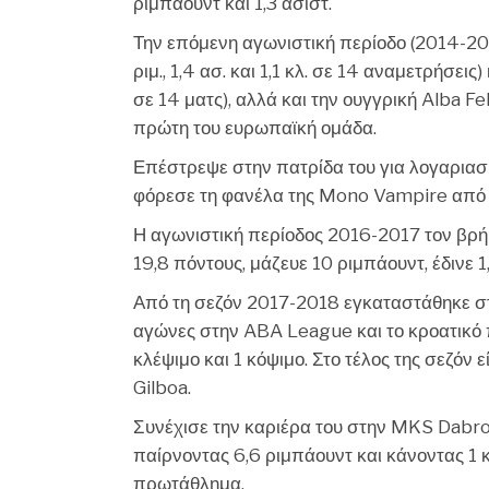
ριμπάουντ και 1,3 ασίστ.
Την επόμενη αγωνιστική περίοδο (2014-2015)
ριμ., 1,4 ασ. και 1,1 κλ. σε 14 αναμετρήσεις)
σε 14 ματς), αλλά και την ουγγρική Alba Feh
πρώτη του ευρωπαϊκή ομάδα.
Επέστρεψε στην πατρίδα του για λογαριασ
φόρεσε τη φανέλα της Mono Vampire από 
Η αγωνιστική περίοδος 2016-2017 τον βρήκ
19,8 πόντους, μάζευε 10 ριμπάουντ, έδινε 1
Από τη σεζόν 2017-2018 εγκαταστάθηκε στ
αγώνες στην ABA League και το κροατικό πρ
κλέψιμο και 1 κόψιμο. Στο τέλος της σεζόν 
Gilboa.
Συνέχισε την καριέρα του στην MKS Dabro
παίρνοντας 6,6 ριμπάουντ και κάνοντας 1 
πρωτάθλημα.