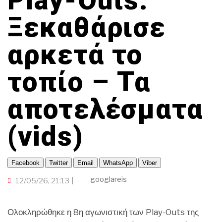
Play-Outs:
ΓΙΑ ΤΟΥΣ…300!
ΟΜΟΓΕΝΕΙΑ
TRAVELLER
ΟΙΚΟΝΟΜΙΑ
ΠΟΡΤΟΚΑΛΙ ΘΕΑ
CINEΜΑΔΕΣ
Ξεκαθάρισε
ΤΟΠΙΚΗ ΑΥΤΟΔΙΟΙΚΗΣΗ
ΕΚΕΙ ΣΤΑ ΞΕΝΑ
INFLUENCER
ΑΛΛΑ ΣΠΟΡ
Ο ΛΑΟΣ ΤΡΑΓΟΥΔΙ ΘΕΛΕΙ
GAMER
αρκετά το
ΜΕΓΑΣ CHEF
ΒΡΟΥΜ ΒΡΟΥΜ
τοπίο – Τα
αποτελέσματα
(vids)
Facebook
Twitter
Email
WhatsApp
Viber
googlareis
12/05/26, 21:13
Ολοκληρώθηκε η 8η αγωνιστική των Play-Outs της