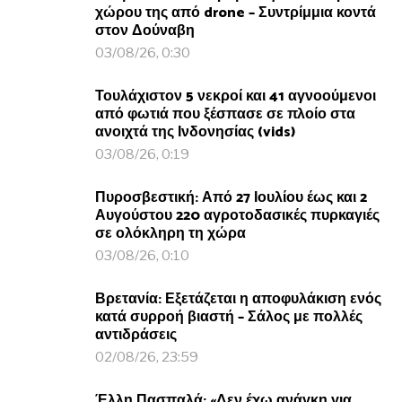
χώρου της από drone – Συντρίμμια κοντά
στον Δούναβη
03/08/26, 0:30
Τουλάχιστον 5 νεκροί και 41 αγνοούμενοι
από φωτιά που ξέσπασε σε πλοίο στα
ανοιχτά της Ινδονησίας (vids)
03/08/26, 0:19
Πυροσβεστική: Από 27 Ιουλίου έως και 2
Αυγούστου 220 αγροτοδασικές πυρκαγιές
σε ολόκληρη τη χώρα
03/08/26, 0:10
Βρετανία: Εξετάζεται η αποφυλάκιση ενός
κατά συρροή βιαστή – Σάλος με πολλές
αντιδράσεις
02/08/26, 23:59
Έλλη Πασπαλά: «Δεν έχω ανάγκη για