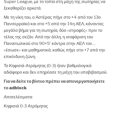
Super League, με το τοπίο στη μάχη της σωτηρίας να
ξεκαθαρίζει αρκετά.
Με τη νίκη του, ο Αστέρας πήγε στο +4 από τον 13ο
Πανσερραϊκό και στο +5 από την 14η ΑΕΛ, κάνοντας
μεγάλο βήμα για τη σωτηρία, δύο «στροφές» πριν το
τέλος της σεζόν. Από την άλλη, η ισοφάριση του
Παναιτωλικού στο 90+5′ κόντρα στην ΑΕΛ τον…
«έσωσε» και μαθηματικά, καθώς πήγε στο +7 από την
επικίνδυνη ζώνη.
Το Κηφισιά-Ατρόμητος (0-3) ήταν βαθμολογικά
αδιάφορο και δεν επηρέασε τη μάχη του υποβιβασμού.
Για να δείτε το βίντεο πρέπει να απενεργοποιήσετε
το adblock
Αποτελέσματα:
Κηφισιά 0-3 Ατρόμητος