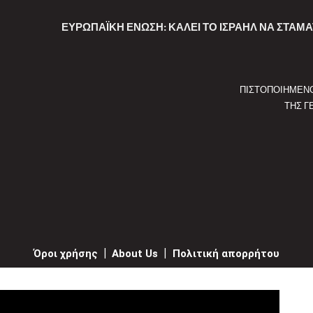
ΕΥΡΩΠΑΪΚΉ ΈΝΩΣΗ: ΚΑΛΕΊ ΤΟ ΙΣΡΑΉΛ ΝΑ ΣΤΑΜ
ΠΙΣΤΟΠΟΙΗΜΕΝ
ΤΗΣ Γ
Όροι χρήσης
|
About Us
|
Πολιτική απορρήτου