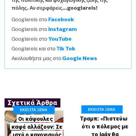
της πολιτικής και ψυχαγωγικής ζωής της
πόλης. Αν σερφάρεις...googlareis!
Googlareis στο
Facebook
Googlareis στο
Instagram
Googlareis στο
YouTube
Googlareis και στο
Τik Tok
Ακολουθήστε μας στο
Google News
Σχετικά Άρθρα
ΕΚΕΙ ΣΤΑ ΞΕΝΑ
ΕΚΕΙ ΣΤΑ ΞΕΝΑ
Τραμπ: «Πιστεύω
Οι κάψουλες
ότι ο πόλεμος με
καφέ αλλάζουν: Σε
το Ιράν θα
ισχύ ο κανονισμός