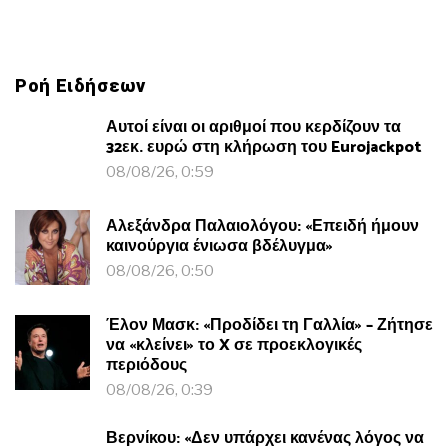
Ροή Ειδήσεων
Αυτοί είναι οι αριθμοί που κερδίζουν τα
32εκ. ευρώ στη κλήρωση του Eurojackpot
08/08/26, 0:59
Αλεξάνδρα Παλαιολόγου: «Επειδή ήμουν
καινούργια ένιωσα βδέλυγμα»
08/08/26, 0:50
Έλον Μασκ: «Προδίδει τη Γαλλία» – Ζήτησε
να «κλείνει» το X σε προεκλογικές
περιόδους
08/08/26, 0:39
Βερνίκου: «Δεν υπάρχει κανένας λόγος να