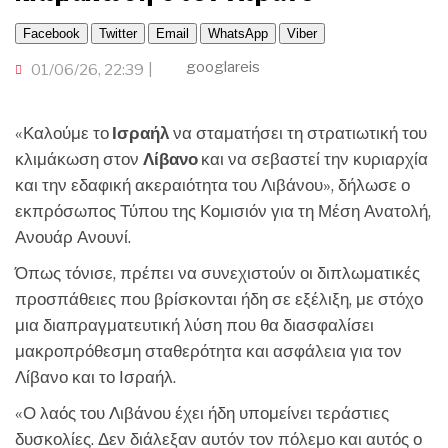
ΠΑΜΕ ΘΕΑΤΡΟ
ΤΟΠΙΚΗ ΑΥΤΟΔΙΟΙΚΗΣΗ
ΟΙΚΟΝΟΜΙΑ
TRAVELLER
ΠΟΡΤΟΚΑΛΙ ΘΕΑ
ΕΚΕΙ ΣΤΑ ΞΕΝΑ
Facebook
Twitter
Email
WhatsApp
Viber
CINEΜΑΔΕΣ
INFLUENCER
ΑΛΛΑ ΣΠΟΡ
googlareis
01/06/26, 22:39
Ο ΛΑΟΣ ΤΡΑΓΟΥΔΙ ΘΕΛΕΙ
GAMER
ΜΕΓΑΣ CHEF
«Καλούμε το
Ισραήλ
να σταματήσει τη στρατιωτική του
ΒΡΟΥΜ ΒΡΟΥΜ
κλιμάκωση στον
Λίβανο
και να σεβαστεί την κυριαρχία
και την εδαφική ακεραιότητα του Λιβάνου», δήλωσε ο
εκπρόσωπος Τύπου της Κομισιόν για τη Μέση Ανατολή,
Ανουάρ Ανουνί.
Όπως τόνισε, πρέπει να συνεχιστούν οι διπλωματικές
προσπάθειες που βρίσκονται ήδη σε εξέλιξη, με στόχο
μια διαπραγματευτική λύση που θα διασφαλίσει
μακροπρόθεσμη σταθερότητα και ασφάλεια για τον
Λίβανο και το Ισραήλ.
«Ο λαός του Λιβάνου έχει ήδη υπομείνει τεράστιες
δυσκολίες. Δεν διάλεξαν αυτόν τον πόλεμο και αυτός ο