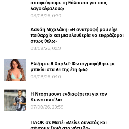
αποφεύγουμε τη θάλασσα για τους
λαγοκέφαλους»
08/08/26, 0:30
Δανάη Μιχαλάκη: «Η ανατροφή μου είχε
πειθαρχία και μια ελευθερία να εκφράζομαι
όπως θέλω»
08/08/26, 0:19
Ελίζαμπεθ Χάρλεϊ: Φωτογραφήθηκε με
μπικίνι στα 61 της έτη (pic)
08/08/26, 0:10
Η Ντόρτμουντ ενδιαφέρεται για τον
Κωνσταντέλια
07/08/26, 23:59
ΠΑΟΚ σε Μεϊτέ: «Μείνε δυνατός και
σύντομα ξανά στο γήπεδο»