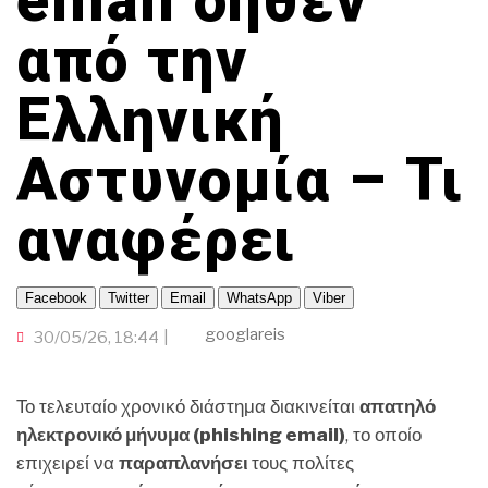
email δήθεν
ΓΙΑ ΤΟΥΣ…300!
TRAVELLER
ΟΙΚΟΝΟΜΙΑ
ΠΟΡΤΟΚΑΛΙ ΘΕΑ
CINEΜΑΔΕΣ
από την
ΤΟΠΙΚΗ ΑΥΤΟΔΙΟΙΚΗΣΗ
INFLUENCER
ΑΛΛΑ ΣΠΟΡ
Ο ΛΑΟΣ ΤΡΑΓΟΥΔΙ ΘΕΛΕΙ
ΟΜΟΓΕΝΕΙΑ
GAMER
Ελληνική
ΜΕΓΑΣ CHEF
ΕΚΕΙ ΣΤΑ ΞΕΝΑ
ΒΡΟΥΜ ΒΡΟΥΜ
Αστυνομία – Τι
αναφέρει
Facebook
Twitter
Email
WhatsApp
Viber
googlareis
30/05/26, 18:44
Το τελευταίο χρονικό διάστημα διακινείται
απατηλό
ηλεκτρονικό μήνυμα (phishing email)
, το οποίο
επιχειρεί να
παραπλανήσει
τους πολίτες