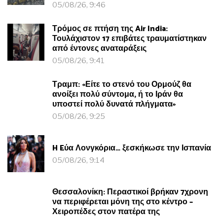
05/08/26, 9:46
Τρόμος σε πτήση της Air India:
Τουλάχιστον 17 επιβάτες τραυματίστηκαν
από έντονες αναταράξεις
05/08/26, 9:41
Τραμπ: «Είτε το στενό του Ορμούζ θα
ανοίξει πολύ σύντομα, ή το Ιράν θα
υποστεί πολύ δυνατά πλήγματα»
05/08/26, 9:25
H Eύα Λονγκόρια… ξεσκήκωσε την Ισπανία
05/08/26, 9:14
Θεσσαλονίκη: Περαστικοί βρήκαν 7χρονη
να περιφέρεται μόνη της στο κέντρο –
Χειροπέδες στον πατέρα της