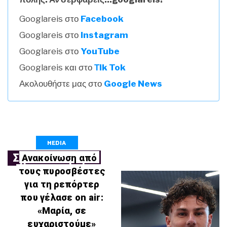
Googlareis στο
Facebook
Googlareis στο
Instagram
Googlareis στο
YouTube
Googlareis και στο
Τik Tok
Ακολουθήστε μας στο
Google News
MEDIA
Σχετικά Άρθρα
Ανακοίνωση από
τους πυροσβέστες
για τη ρεπόρτερ
που γέλασε on air:
«Μαρία, σε
ευχαριστούμε»