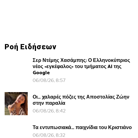
Ροή Ειδήσεων
Σερ Ντέμης Χασάμπης: Ο Ελληνοκύπριος
νέος «εγκέφαλος» του τμήματος AI της
Google
06/08/26, 8:57
Οι… χαλαρές πόζες της Αποστολίας Ζώην
στην παραλία
06/08/26, 8:42
Τα εντυπωσιακά… παιχνίδια του Κριστιάνο
06/08/26, 8:32