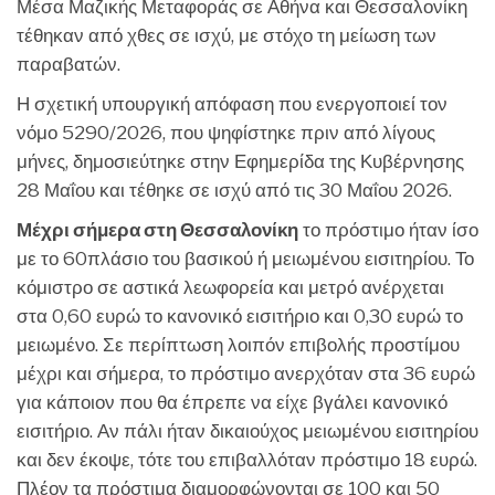
Μέσα Μαζικής Μεταφοράς σε Αθήνα και Θεσσαλονίκη
τέθηκαν από χθες σε ισχύ, με στόχο τη μείωση των
παραβατών.
Η σχετική υπουργική απόφαση που ενεργοποιεί τον
νόμο 5290/2026, που ψηφίστηκε πριν από λίγους
μήνες, δημοσιεύτηκε στην Εφημερίδα της Κυβέρνησης
28 Μαΐου και τέθηκε σε ισχύ από τις 30 Μαΐου 2026.
Μέχρι σήμερα στη Θεσσαλονίκη
το πρόστιμο ήταν ίσο
με το 60πλάσιο του βασικού ή μειωμένου εισιτηρίου. Το
κόμιστρο σε αστικά λεωφορεία και μετρό ανέρχεται
στα 0,60 ευρώ το κανονικό εισιτήριο και 0,30 ευρώ το
μειωμένο. Σε περίπτωση λοιπόν επιβολής προστίμου
μέχρι και σήμερα, το πρόστιμο ανερχόταν στα 36 ευρώ
για κάποιον που θα έπρεπε να είχε βγάλει κανονικό
εισιτήριο. Αν πάλι ήταν δικαιούχος μειωμένου εισιτηρίου
και δεν έκοψε, τότε του επιβαλλόταν πρόστιμο 18 ευρώ.
Πλέον τα πρόστιμα διαμορφώνονται σε 100 και 50