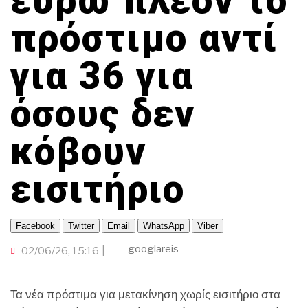
ευρώ πλέον το
TRAVELLER
ΤΟΠΙΚΗ ΑΥΤΟΔΙΟΙΚΗΣΗ
ΠΟΡΤΟΚΑΛΙ ΘΕΑ
ΥΓΕΙΑ-HEALTHY LIFE
πρόστιμο αντί
INFLUENCER
ΑΛΛΑ ΣΠΟΡ
ΚΟΙΝΩΝΙΑ
GAMER
για 36 για
POLICE STORIES
ΟΜΟΓΕΝΕΙΑ
ΒΡΟΥΜ ΒΡΟΥΜ
ΠΑΜΕ ΘΕΑΤΡΟ
ΟΙΚΟΝΟΜΙΑ
ΕΚΕΙ ΣΤΑ ΞΕΝΑ
όσους δεν
CINEΜΑΔΕΣ
κόβουν
Ο ΛΑΟΣ ΤΡΑΓΟΥΔΙ ΘΕΛΕΙ
ΜΕΓΑΣ CHEF
εισιτήριο
Facebook
Twitter
Email
WhatsApp
Viber
googlareis
02/06/26, 15:16
Τα νέα πρόστιμα για μετακίνηση χωρίς εισιτήριο στα