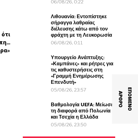
06/08/26, 0:22
Λιθουανία: Εντοπίστηκε
σήραγγα λαθραίας
διέλευσης κάτω από τον
 ότι
φράχτη με τη Λευκορωσία
άπη…
06/08/26, 0:11
έρα»
Υπουργείο Ανάπτυξης:
«Καμπάνες» και ρήτρες για
τις καθυστερήσεις στη
«Γραμμή Ενημέρωσης
Επενδυτή»
Ε
Π
Ο
Μ
Ε
Ν
Ο
Ρ
Θ
Ρ
05/08/26, 23:57
Α
Ο
Βαθμολογία UEFA: Μείωσε
τη διαφορά από Πολωνία
και Τσεχία η Ελλάδα
05/08/26, 23:50