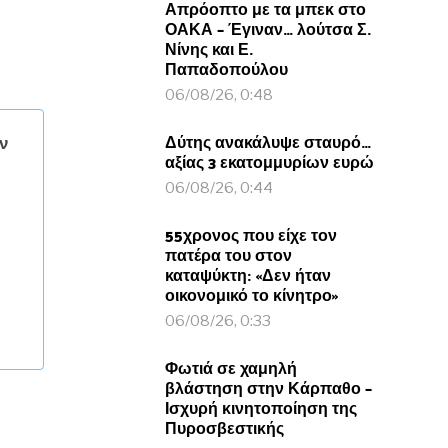
Απρόοπτο με τα μπεκ στο
ΟΑΚΑ – Έγιναν… λούτσα Σ.
Νίνης και Ε.
Παπαδοπούλου
06/08/26, 0:48
Δύτης ανακάλυψε σταυρό…
ν
αξίας 3 εκατομμυρίων ευρώ
06/08/26, 0:44
55χρονος που είχε τον
πατέρα του στον
καταψύκτη: «Δεν ήταν
οικονομικό το κίνητρο»
06/08/26, 0:33
Φωτιά σε χαμηλή
βλάστηση στην Κάρπαθο –
Ισχυρή κινητοποίηση της
Πυροσβεστικής