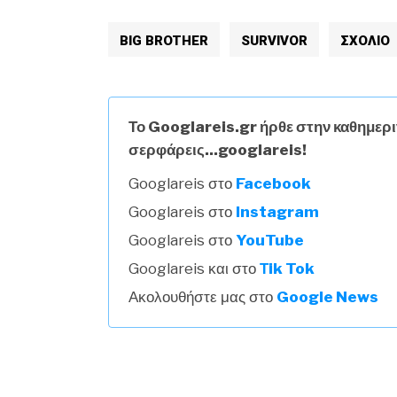
BIG BROTHER
SURVIVOR
ΣΧΟΛΙΟ
Το Googlareis.gr ήρθε στην καθημερι
σερφάρεις...googlareis!
Googlareis στο
Facebook
Googlareis στο
Instagram
Googlareis στο
YouTube
Googlareis και στο
Τik Tok
Ακολουθήστε μας στο
Google News