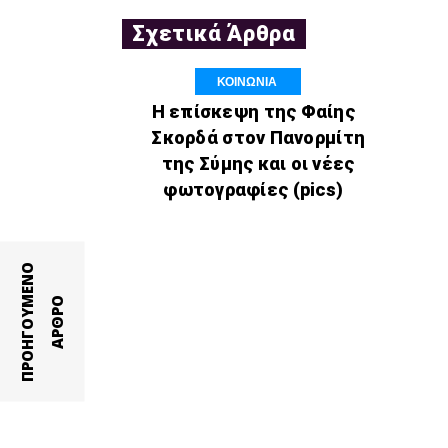
Σχετικά Άρθρα
ΚΟΙΝΩΝΙΑ
Η επίσκεψη της Φαίης
Σκορδά στον Πανορμίτη
της Σύμης και οι νέες
φωτογραφίες (pics)
Π
Ρ
Ο
Η
Γ
Ο
Υ
Ε
Ν
Ο
Α
Ρ
Θ
Ρ
Μ
Ο